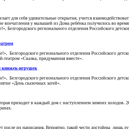
елает для себя удивительные открытия, учится взаимодействова
ие впечатления у малышей из Дома ребёнка получилось во время
е!», Белгородского регионального отделения Российского детско
еатром
е!», Белгородского регионального отделения Российского детск
й-театром «Сказка, придуманная вместе».
ми книжек-игрушек
е!», Белгородского регионального отделения Российского детск
иятие «День сказочных затей».
оторая приходит в каждый дом с наступлением зимних холодов. 
ранах.
ет после их написания. Вероятно, такой чести достойны лишь л