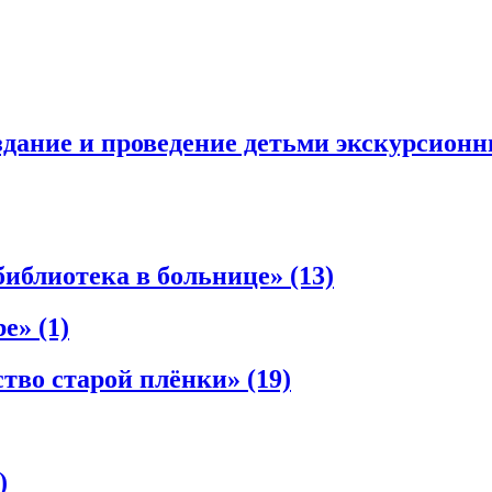
оздание и проведение детьми экскурсион
библиотека в больнице»
(13)
be»
(1)
тво старой плёнки»
(19)
)