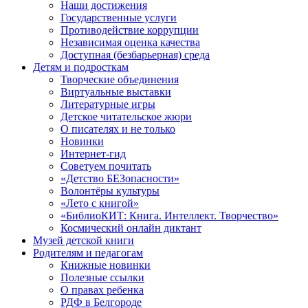
Наши достижения
Государственные услуги
Противодействие коррупции
Независимая оценка качества
Доступная (безбарьерная) среда
Детям и подросткам
Творческие объединения
Виртуальные выставки
Литературные игры
Детское читательское жюри
О писателях и не только
Новинки
Интернет-гид
Советуем почитать
«Детство БЕЗопасности»
Волонтёры культуры
«Лето с книгой»
«БиблиоКИТ: Книга. Интеллект. Творчество»
Космический онлайн диктант
Музей детской книги
Родителям и педагогам
Книжные новинки
Полезные ссылки
О правах ребенка
РДФ в Белгороде