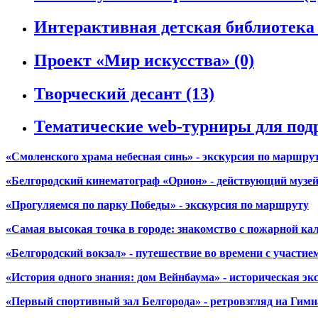
Интерактивная детская библиотека
Проект «Мир искусства»
(0)
Творческий десант
(13)
Тематические web-турниры для под
«Смоленского храма небесная синь» - экскурсия по маршру
«Белгородский кинематограф «Орион» - действующий музей
«Прогуляемся по парку Победы» - экскурсия по маршруту
«Самая высокая точка в городе: знакомство с пожарной ка
«Белгородский вокзал» - путешествие во времени с участие
«История одного знания: дом Вейнбаума» - историческая эк
«Первый спортивный зал Белгорода» - ретровзгляд на Гимн