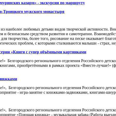
чуринских казарм» - экскурсия по маршруту
ято-Троицкого мужского монастыря
 из наиболее любимых детьми видов творческой активности. Вне
 и безопасным средством развития и самотерапии. Взаимодейств
я творчества, более того, рисование на песке оказывает благот
гических проблем, с которыми сталкиваются малыши - страх, неу
з серии «Книги с супер объёмными картинками
е!» Белгородского регионального отделения Российского детско
 книгами, приобретёнными в рамках проекта «Вместе-лучше!» (ф
 книжками
е!», Белгородского регионального отделения Российского детск
оприятие - игра-занятие с книжками-задвижками, книгами-шнуро
е!», Белгородского регионального отделения Российского детск
приятие «Поющая книжка» - музыкальная забава (Работа выездно