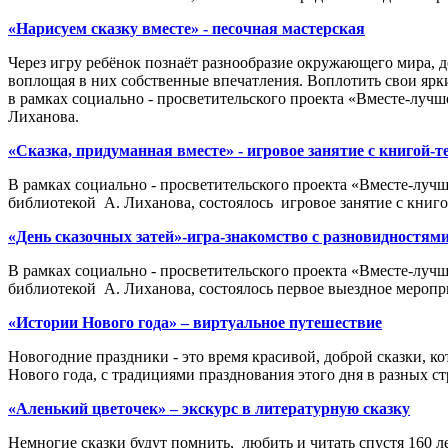
«Нарисуем сказку вместе» ­- песочная мастерская
Через игру ребёнок познаёт разнообразие окружающего мира, д
воплощая в них собственные впечатления. Воплотить свои ярк
в рамках социально - просветительского проекта «Вместе-лучш
Лиханова.
«Сказка, придуманная вместе» - игровое занятие с книгой-т
В рамках социально - просветительского проекта «Вместе-лучш
библиотекой А. Лиханова, состоялось игровое занятие с книго
«День сказочных затей»-игра-знакомство с разновидностя
В рамках социально - просветительского проекта «Вместе-лучш
библиотекой А. Лиханова, состоялось первое выездное меропр
«Истории Нового года» – виртуальное путешествие
Новогодние праздники - это время красивой, доброй сказки, к
Нового года, с традициями празднования этого дня в разных ст
«Аленький цветочек» – экскурс в литературную сказку
Немногие сказки будут помнить, любить и читать спустя 160 л