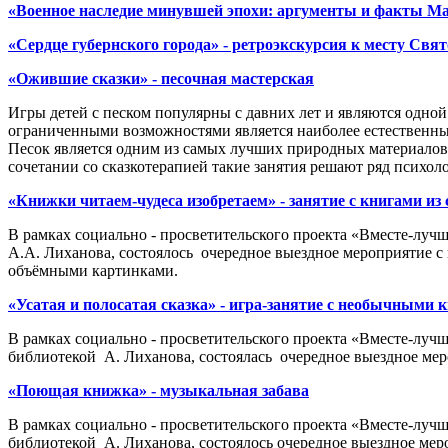
«Военное наследие минувшей эпохи: аргументы и факты Ма
«Сердце губернского города» - ретроэкскурсия к месту Св
«Ожившие сказки» - песочная мастерская
Игры детей с песком популярны с давних лет и являются одной
ограниченными возможностями является наиболее естественным
Песок является одним из самых лучших природных материалов дл
сочетании со сказкотерапией такие занятия решают ряд психоло
«Книжки читаем-чудеса изобретаем» - занятие с книгами и
В рамках социально - просветительского проекта «Вместе-лучш
А.А. Лиханова, состоялось очередное выездное мероприятие с
объёмными картинками.
«Усатая и полосатая сказка» - игра-занятие с необычными
В рамках социально - просветительского проекта «Вместе-лучш
библиотекой А. Лиханова, состоялась очередное выездное мер
«Поющая книжка» - музыкальная забава
В рамках социально - просветительского проекта «Вместе-лучш
библиотекой А. Лиханова, состоялось очередное выездное меро