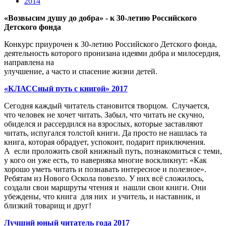
2014
«Возвысим душу до добра» - к 30-летию Российского
Детского фонда
Конкурс приурочен к 30-летию Российского Детского фонда,
деятельность которого пронизана идеями добра и милосердия,
направлена на
улучшение, а часто и спасение жизни детей.
«КЛАССный путь с книгой» 2017
Сегодня каждый читатель становится творцом. Случается,
что человек не хочет читать. Забыл, что читать не скучно,
обиделся и рассердился на взрослых, которые заставляют
читать, испугался толстой книги. Да просто не нашлась та
книга, которая обрадует, успокоит, подарит приключения.
А если проложить свой книжный путь, познакомиться с теми,
у кого он уже есть, то наверняка многие воскликнут: «Как
хорошо уметь читать и познавать интересное и полезное».
Ребятам из Нового Оскола повезло. У них всё сложилось,
создали свои маршруты чтения и нашли свои книги. Они
убеждены, что книга для них и учитель, и наставник, и
близкий товарищ и друг!
Лучший юный читатель года 2017