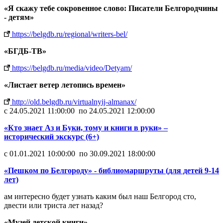
«Я скажу тебе сокровенное слово: Писатели Белгородчины
- детям»
https://belgdb.ru/regional/writers-bel/
«БГДБ-ТВ»
https://belgdb.ru/media/video/Detyam/
«Листает ветер летопись времен»
http://old.belgdb.ru/virtualnyij-almanax/
c 24.05.2021 11:00:00 по 24.05.2021 12:00:00
«Кто знает Аз и Буки, тому и книги в руки» –
исторический экскурс (6+)
c 01.01.2021 10:00:00 по 30.09.2021 18:00:00
«Пешком по Белгороду» - библиомаршруты (для детей 9-14
лет)
ам интересно будет узнать каким был наш Белгород сто,
двести или триста лет назад?
«Музей детской книги»