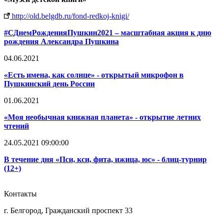
http://old.belgdb.ru/fond-redkoj-knigi/
#СДнемРожденияПушкин2021 – масштабная акция к дню
рождения Александра Пушкина
04.06.2021
«Есть имена, как солнце» - открытый микрофон в
Пушкинский день России
01.06.2021
«Моя необычная книжная планета» - открытие летних
чтений
24.05.2021 09:00:00
В течение дня «Пси, кси, фита, ижица, юс» - блиц-турнир
(12+)
Контакты
г. Белгород, Гражданский проспект 33