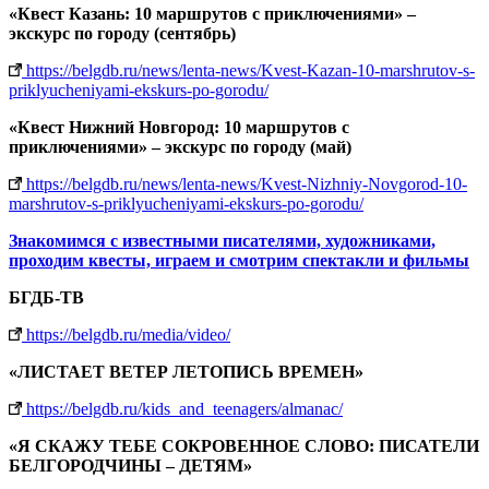
«Квест Казань: 10 маршрутов с приключениями» –
экскурс по городу (сентябрь)
https://belgdb.ru/news/lenta-news/Kvest-Kazan-10-marshrutov-s-
priklyucheniyami-ekskurs-po-gorodu/
«Квест Нижний Новгород: 10 маршрутов с
приключениями» – экскурс по городу (май)
https://belgdb.ru/news/lenta-news/Kvest-Nizhniy-Novgorod-10-
marshrutov-s-priklyucheniyami-ekskurs-po-gorodu/
Знакомимся с известными писателями, художниками,
проходим квесты, играем и смотрим спектакли и фильмы
БГДБ-ТВ
https://belgdb.ru/media/video/
«ЛИСТАЕТ ВЕТЕР ЛЕТОПИСЬ ВРЕМЕН»
https://belgdb.ru/kids_and_teenagers/almanac/
«Я СКАЖУ ТЕБЕ СОКРОВЕННОЕ СЛОВО: ПИСАТЕЛИ
БЕЛГОРОДЧИНЫ – ДЕТЯМ»