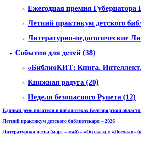
Ежегодная премия Губернатора 
Летний практикум детского би
Литературно-педагогические Л
События для детей
(38)
«БиблиоКИТ: Книга. Интеллект.
Книжная радуга
(20)
Неделя безопасного Рунета
(12)
Единый день писателя в библиотеках Белгородской области
Летний практикум детского библиотекаря – 2026
Литературная весна (март – май) – «Он сказал: «Поехали» (