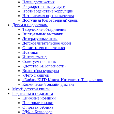
Наши достижения
Государственные услуги
Противодействие коррупции
Независимая оценка качества
Доступная (безбарьерная) среда
Детям и подросткам
Творческие объединения
Виртуальные выставки
Литературные игры
Детское читательское жюри
О писателях и не только
Новинки
Интернет-гид
Советуем почитать
«Детство БЕЗопасности»
Волонтёры культуры
«Лето с книгой»
«БиблиоКИТ: Книга. Интеллект. Творчество»
Космический онлайн диктант
Музей детской книги
Родителям и педагогам
Книжные новинки
Полезные ссылки
О правах ребенка
РДФ в Белгороде