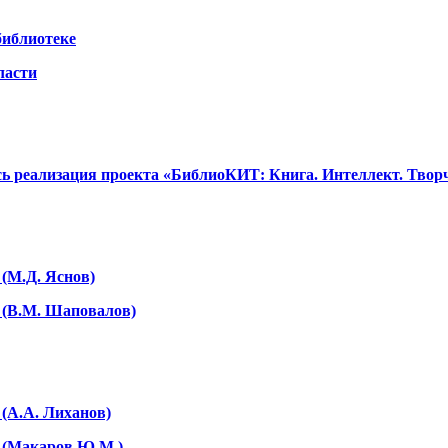
библиотеке
ласти
сь реализация проекта «БиблиоКИТ: Книга. Интеллект. Творч
 (М.Д. Яснов)
 (В.М. Шаповалов)
 (А.А. Лиханов)
и (Макаров Ю.М.)