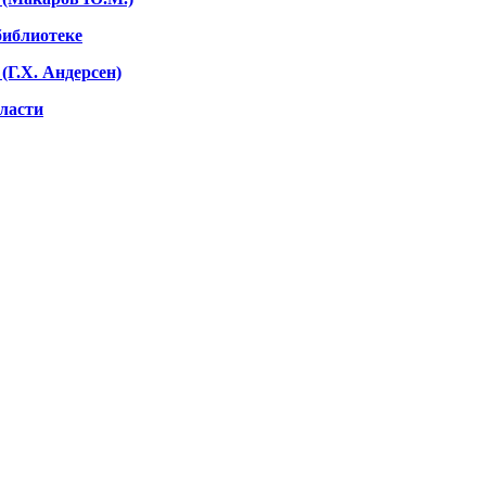
библиотеке
(Г.Х. Андерсен)
бласти