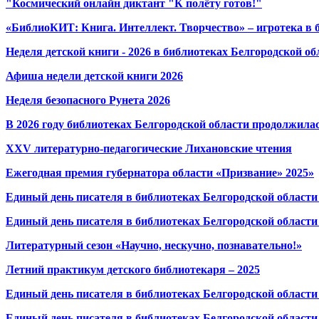
"Космический онлайн диктант "К полёту готов!"
«БиблиоКИТ: Книга. Интеллект. Творчество» – игротека в 
Неделя детской книги - 2026 в библиотеках Белгородской об
Афиша недели детской книги 2026
Неделя безопасного Рунета 2026
В 2026 году библиотеках Белгородской области продолжила
XXV литературно-педагогические Лихановские чтения
Ежегодная премия губернатора области «Призвание» 2025»
Единый день писателя в библиотеках Белгородской области
Единый день писателя в библиотеках Белгородской области
Литературный сезон «Научно, нескучно, познавательно!»
Летний практикум детского библиотекаря – 2025
Единый день писателя в библиотеках Белгородской области
Единый день писателя в библиотеках Белгородской област