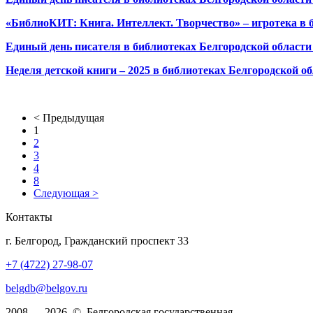
«БиблиоКИТ: Книга. Интеллект. Творчество» – игротека в 
Единый день писателя в библиотеках Белгородской области 
Неделя детской книги – 2025 в библиотеках Белгородской о
< Предыдущая
1
2
3
4
8
Следующая >
Контакты
г. Белгород, Гражданский проспект 33
+7 (4722) 27-98-07
belgdb@belgov.ru
2008 — 2026 © Белгородская государственная