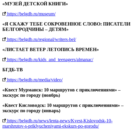
«МУЗЕЙ ДЕТСКОЙ КНИГИ»
https://belgdb.ru/museum/
«Я СКАЖУ ТЕБЕ СОКРОВЕННОЕ СЛОВО: ПИСАТЕЛИ
БЕЛГОРОДЧИНЫ – ДЕТЯМ»
https://belgdb.ru/regional/writers-bel/
«ЛИСТАЕТ ВЕТЕР ЛЕТОПИСЬ ВРЕМЕН»
https://belgdb.ru/kids_and_teenagers/almanac/
БГДБ-ТВ
https://belgdb.ru/media/video/
«Квест Мурманск: 10 маршрутов с приключениями» –
экскурс по городу (ноябрь)
«Квест Кисловодск: 10 маршрутов с приключениями» –
экскурс по городу (январь)
https://belgdb.ru/news/lenta-news/Kvest-Kislovodsk-10-
marshrutov-s-priklyucheniyami-ekskurs-po-gorodu/