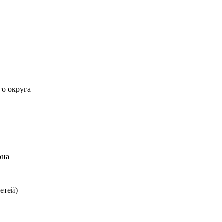
го округа
она
етей)