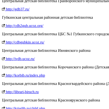
Центральная детская библиотека Грайворонского муниципальн
http://gdb37.ru/
Губкинская центральная районная детская библиотека
http://cdb2gub.ucoz.org/
Центральная детская библиотека ЦБС №1 Губкинского городск
http://cdbgubkin.ucoz.ru/
Центральная детская библиотека Ивнянского района
http://ivdb.ucoz.ru/
Центральная детская библиотека Корочанского района (Детская
http://korbib.ru/index.php
Центральная детская библиотека Красногвардейского района (
http://librari-biruch.ru
Центральная детская библиотека Краснояружского района
http://krjarlib.ru/child.php