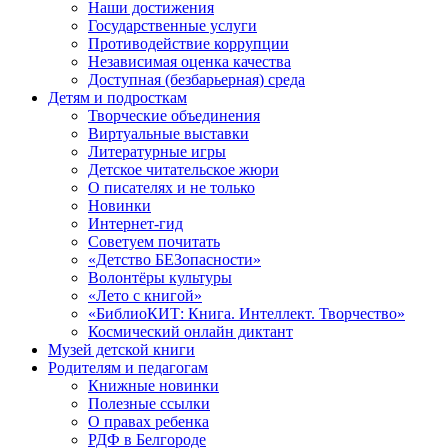
Наши достижения
Государственные услуги
Противодействие коррупции
Независимая оценка качества
Доступная (безбарьерная) среда
Детям и подросткам
Творческие объединения
Виртуальные выставки
Литературные игры
Детское читательское жюри
О писателях и не только
Новинки
Интернет-гид
Советуем почитать
«Детство БЕЗопасности»
Волонтёры культуры
«Лето с книгой»
«БиблиоКИТ: Книга. Интеллект. Творчество»
Космический онлайн диктант
Музей детской книги
Родителям и педагогам
Книжные новинки
Полезные ссылки
О правах ребенка
РДФ в Белгороде