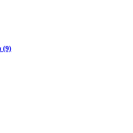
м
(9)