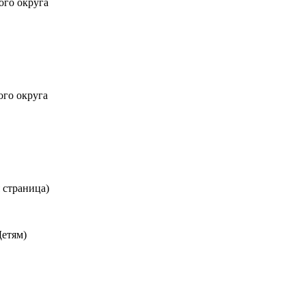
ого округа
ого округа
 страница)
Детям)