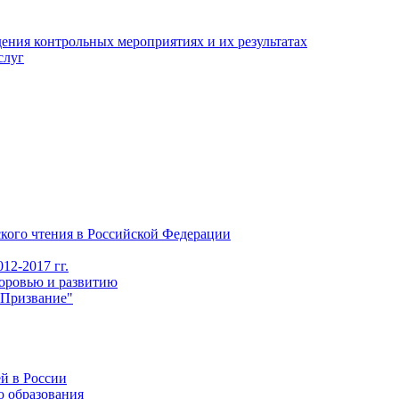
ения контрольных мероприятиях и их результатах
слуг
го чтения в Российской Федерации
12-2017 гг.
доровью и развитию
"Призвание"
й в России
о образования