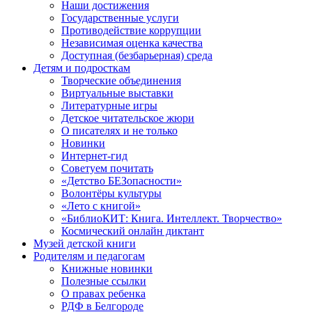
Наши достижения
Государственные услуги
Противодействие коррупции
Независимая оценка качества
Доступная (безбарьерная) среда
Детям и подросткам
Творческие объединения
Виртуальные выставки
Литературные игры
Детское читательское жюри
О писателях и не только
Новинки
Интернет-гид
Советуем почитать
«Детство БЕЗопасности»
Волонтёры культуры
«Лето с книгой»
«БиблиоКИТ: Книга. Интеллект. Творчество»
Космический онлайн диктант
Музей детской книги
Родителям и педагогам
Книжные новинки
Полезные ссылки
О правах ребенка
РДФ в Белгороде