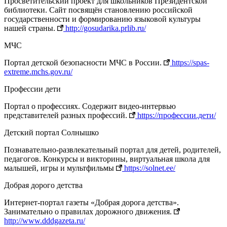
Просветительский проект для школьников Президентской
библиотеки. Сайт посвящён становлению российской
государственности и формированию языковой культуры
нашей страны.
http://gosudarika.prlib.ru/
МЧС
Портал детской безопасности МЧС в России.
https://spas-
extreme.mchs.gov.ru/
Профессии дети
Портал о профессиях. Содержит видео-интервью
представителей разных профессий.
https://профессии.дети/
Детский портал Солнышко
Познавательно-развлекательный портал для детей, родителей,
педагогов. Конкурсы и викторины, виртуальная школа для
малышей, игры и мультфильмы
https://solnet.ee/
Добрая дорого детства
Интернет-портал газеты «Добрая дорога детства».
Занимательно о правилах дорожного движения.
http://www.dddgazeta.ru/