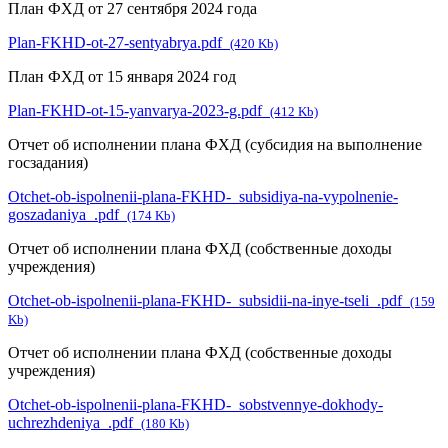
План ФХД от 27 сентября 2024 года
Plan-FKHD-ot-27-sentyabrya.pdf
(420 Kb)
План ФХД от 15 января 2024 год
Plan-FKHD-ot-15-yanvarya-2023-g.pdf
(412 Kb)
Отчет об исполнении плана ФХД (субсидия на выполнение
госзадания)
Otchet-ob-ispolnenii-plana-FKHD-_subsidiya-na-vypolnenie-
goszadaniya_.pdf
(174 Kb)
Отчет об исполнении плана ФХД (собственные доходы
учреждения)
Otchet-ob-ispolnenii-plana-FKHD-_subsidii-na-inye-tseli_.pdf
(159
Kb)
Отчет об исполнении плана ФХД (собственные доходы
учреждения)
Otchet-ob-ispolnenii-plana-FKHD-_sobstvennye-dokhody-
uchrezhdeniya_.pdf
(180 Kb)