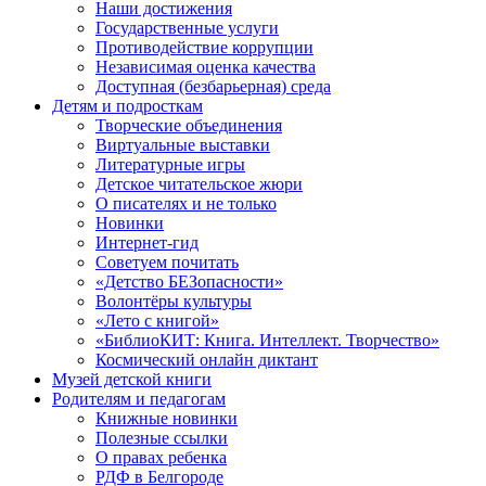
Наши достижения
Государственные услуги
Противодействие коррупции
Независимая оценка качества
Доступная (безбарьерная) среда
Детям и подросткам
Творческие объединения
Виртуальные выставки
Литературные игры
Детское читательское жюри
О писателях и не только
Новинки
Интернет-гид
Советуем почитать
«Детство БЕЗопасности»
Волонтёры культуры
«Лето с книгой»
«БиблиоКИТ: Книга. Интеллект. Творчество»
Космический онлайн диктант
Музей детской книги
Родителям и педагогам
Книжные новинки
Полезные ссылки
О правах ребенка
РДФ в Белгороде