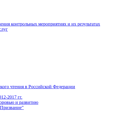
ения контрольных мероприятиях и их результатах
слуг
го чтения в Российской Федерации
12-2017 гг.
доровью и развитию
"Призвание"