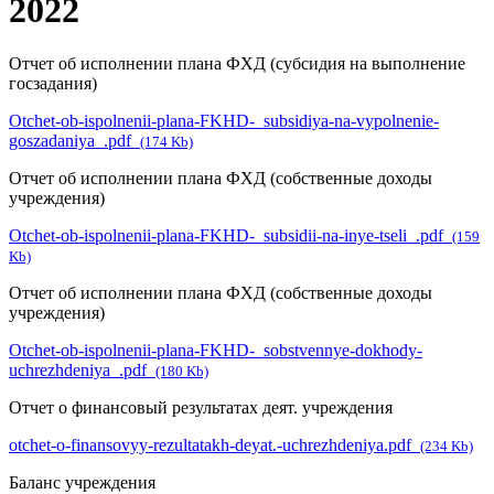
2022
Отчет об исполнении плана ФХД (субсидия на выполнение
госзадания)
Otchet-ob-ispolnenii-plana-FKHD-_subsidiya-na-vypolnenie-
goszadaniya_.pdf
(174 Kb)
Отчет об исполнении плана ФХД (собственные доходы
учреждения)
Otchet-ob-ispolnenii-plana-FKHD-_subsidii-na-inye-tseli_.pdf
(159
Kb)
Отчет об исполнении плана ФХД (собственные доходы
учреждения)
Otchet-ob-ispolnenii-plana-FKHD-_sobstvennye-dokhody-
uchrezhdeniya_.pdf
(180 Kb)
Отчет о финансовый результатах деят. учреждения
otchet-o-finansovyy-rezultatakh-deyat.-uchrezhdeniya.pdf
(234 Kb)
Баланс учреждения