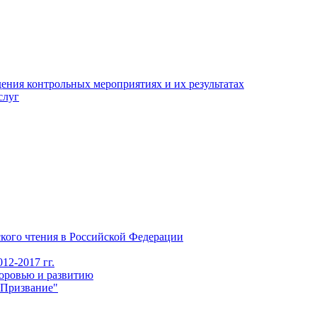
ения контрольных мероприятиях и их результатах
слуг
го чтения в Российской Федерации
12-2017 гг.
доровью и развитию
"Призвание"