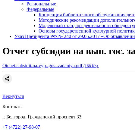
Региональные
Федеральные
Концепция библиотечного обслуживания дете
Методические рекомендации дополнительног
Модельный стандарт деятельности общедосту
Основы государственной культурной полити
Указ Президента РФ № 240 от 29.05.2017 «Об объявлении
Отчет субсидии на вып. гос. з
Otchet-subsidii-na-vyp.-gos.-zadaniya.pdf
(168 Kb)
Вернуться
Контакты
г. Белгород, Гражданский проспект 33
+7 (4722) 27-98-07