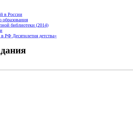
й в России
о образования
пной библиотеки (2014)
ки
 в РФ Десятилетия детства»
адания