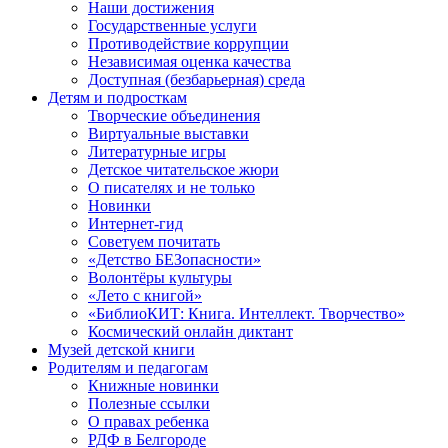
Наши достижения
Государственные услуги
Противодействие коррупции
Независимая оценка качества
Доступная (безбарьерная) среда
Детям и подросткам
Творческие объединения
Виртуальные выставки
Литературные игры
Детское читательское жюри
О писателях и не только
Новинки
Интернет-гид
Советуем почитать
«Детство БЕЗопасности»
Волонтёры культуры
«Лето с книгой»
«БиблиоКИТ: Книга. Интеллект. Творчество»
Космический онлайн диктант
Музей детской книги
Родителям и педагогам
Книжные новинки
Полезные ссылки
О правах ребенка
РДФ в Белгороде