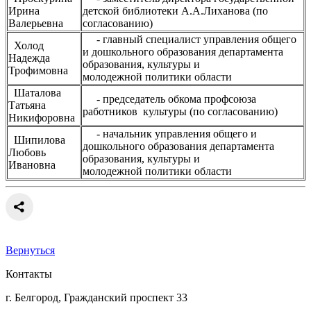
Ирина
детской библиотеки А.А.Лиханова (по
Валерьевна
согласованию)
- главный специалист управления общего
Холод
и дошкольного образования департамента
Надежда
образования, культуры и
Трофимовна
молодежной политики области
Шаталова
- председатель обкома профсоюза
Татьяна
работников культуры (по согласованию)
Никифоровна
- начальник управления общего и
Шипилова
дошкольного образования департамента
Любовь
образования, культуры и
Ивановна
молодежной политики области
Вернуться
Контакты
г. Белгород, Гражданский проспект 33