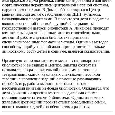
Белгородского Дома ребёнка, специализированного для детей
с органическим поражением центральной нервной системы,
нарушением психики. В Доме ребёнка открылся Центр
ранней помощи детям с заболеваниями ДЦП, аутизмом,
находящимися с родителями. В проекте эти дети и родители
являются основной целевой группой. Специалисты
государственной детской библиотеки А. Лиханова проводят
комплексные адаптированные занятия с «особенными»
детьми. В работе с детьми библиотека применяет
специализированные форматы и методы. Одним из методов,
способствующий успешной адаптации, развитию, а также
личностному росту детей в социуме, является сказкотерапия.
Организуются по два занятия в месяц - стационарных в
библиотеке и выездных в Центре. Занятия состоят из
познавательно-развлекательной программы: чтение и
театрализация сказок, кукольных спектаклей, песочной
терапии, выполнение заданий с помощью развивающих
пособий, игр, работа выездного читального зала с
необычными книгами из фонда библиотеки. Ожидается, что
дети - участники проекта вместе с родителями станут
постоянными читателями библиотеки. Одним из важных
желаемых достижений проекта станет объединение семей,
воспитывающих детей с особенностями развития.