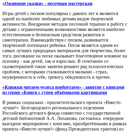
«Ожившие сказки» - песочная мастерская
Игры детей с песком популярны с давних лет и являются
одной из наиболее любимых детьми видов творческой
активности. Внедрение методов песочной терапии в работу с
детьми с ограниченными возможностями является наиболее
естественным и безопасным средством развития и
самотерапии. Взаимодействуя с песком, развивается
творческий потенциал ребенка. Песок является одним из
самых лучших природных материалов для творчества, более
того, рисование на песке оказывает благотворное влияние на
психику - как детей, так и взрослых. В сочетании со
сказкотерапией такие занятия решают ряд психологических
проблем, с которыми сталкиваются малыши - страх,
неуверенность в себе, тревогу, обидчивость и прочее.
«Книжки читаем-чудеса изобретаем» - занятие с книгами
из серии «Книги с супер объёмными картинками
В рамках социально - просветительского проекта «Вместе-
лучше!» Белгородского регионального отделения
Российского детского фонда совместно с государственной
детской библиотекой А.А. Лиханова, состоялось очередное
выездное мероприятие с книгами, приобретёнными в рамках
проекта «Вместе-лучше!» (фонд Президентских грантов) из