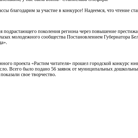
ассы благодарим за участие в конкурсе! Надеемся, что чтение с
ия подрастающего поколения региона через повышение престижа
 глазах молодежного сообщества Постановлением Губернатора Бе
а».
енного проекта «Растим читателя» прошел городской конкурс юн
росло. Всего было подано 56 заявок от муниципальных дошкольн
 показали свое творчество.