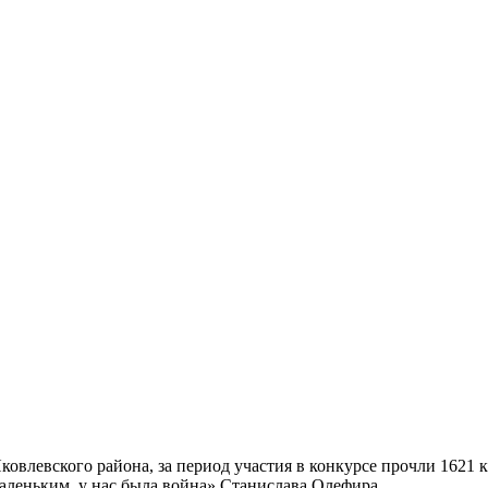
ковлевского района, за период участия в конкурсе прочли 1621
маленьким, у нас была война» Станислава Олефира.