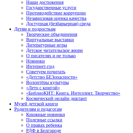
Наши достижения
Государственные услуги
Противодействие коррупции
Независимая оценка качества
Доступная (безбарьерная) среда
Детям и подросткам
Творческие объединения
Виртуальные выставки
Литературные игры
Детское читательское жюри
О писателях и не только
Новинки
Интернет-гид
Советуем почитать
«Детство БЕЗопасности»
Волонтёры культуры
«Лето с книгой»
«БиблиоКИТ: Книга. Интеллект. Творчество»
Космический онлайн диктант
Музей детской книги
Родителям и педагогам
Книжные новинки
Полезные ссылки
О правах ребенка
РДФ в Белгороде