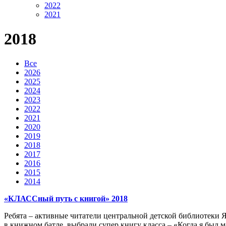
2022
2021
2018
Все
2026
2025
2024
2023
2022
2021
2020
2019
2018
2017
2016
2015
2014
«КЛАССный путь с книгой» 2018
Ребята – активные читатели центральной детской библиотеки Я
в книжном батле, выбрали супер книгу класса – «Когда я был 