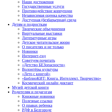
Наши достижения
Государственные услуги
Противодействие коррупции
Независимая оценка качества
Доступная (безбарьерная) среда
Детям и подросткам
Творческие объединения
Виртуальные выставки
Литературные игры
Детское читательское жюри
О писателях и не только
Новинки
Интернет-гид
Советуем почитать
«Детство БЕЗопасности»
Волонтёры культуры
«Лето с книгой»
«БиблиоКИТ: Книга. Интеллект. Творчество»
Космический онлайн диктант
Музей детской книги
Родителям и педагогам
Книжные новинки
Полезные ссылки
О правах ребенка
РДФ в Белгороде