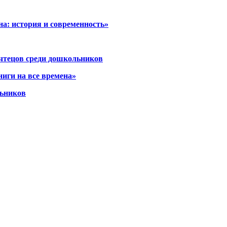
а: история и современность»
 чтецов среди дошкольников
иги на все времена»
льников