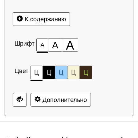
К содержанию
А
Шрифт
А
А
Цвет
Ц
Ц
Ц
Ц
Ц
Дополнительно