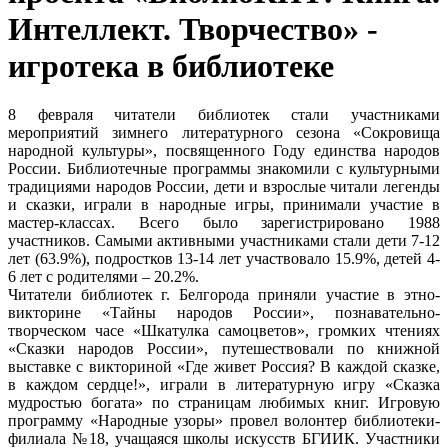
Интеллект. Творчество» -
игротека в библиотеке
8 февраля читатели библиотек стали участниками
мероприятий зимнего литературного сезона «Сокровища
народной культуры», посвященного Году единства народов
России. Библиотечные программы знакомили с культурными
традициями народов России, дети и взрослые читали легенды
и сказки, играли в народные игры, принимали участие в
мастер-классах. Всего было зарегистрировано 1988
участников. Самыми активными участниками стали дети 7-12
лет (63.9%), подростков 13-14 лет участвовало 15.9%, детей 4-
6 лет с родителями – 20.2%.
Читатели библиотек г. Белгорода приняли участие в этно-
викторине «Тайны народов России», познавательно-
творческом часе «Шкатулка самоцветов», громких чтениях
«Сказки народов России», путешествовали по книжной
выставке с викториной «Где живет Россия? В каждой сказке,
в каждом сердце!», играли в литературную игру «Сказка
мудростью богата» по страницам любимых книг. Игровую
программу «Народные узоры» провел волонтер библиотеки-
филиала №18, учащаяся школы искусств БГИИК. Участники