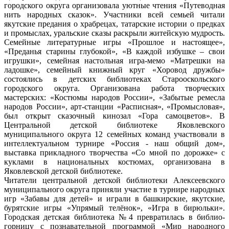
городского округа организовала уютные чтения «Путеводная
нить народных сказок». Участники всей семьей читали
якутские предания о храбрецах, татарские истории о предках
и промыслах, уральские сказы раскрыли житейскую мудрость.
Семейные литературные игры «Прошлое и настоящее»,
«Преданья старины глубокой», «В каждой избушке – свои
игрушки», семейная настольная игра-мемо «Матрешки на
ладошке», семейный книжный круг «Хоровод дружбы»
состоялись в детских библиотеках Старооскольского
городского округа. Организована работа творческих
мастерских: «Костюмы народов России», «Забытые ремесла
народов России», арт-станции «Расписная», «Промысловая»,
был открыт сказочный кинозал «Гора самоцветов». В
Центральной детской библиотеке Яковлевского
муниципального округа 12 семейных команд участвовали в
интеллектуальном турнире «Россия - наш общий дом»,
выставка прикладного творчества «Со мной по дорожке» с
куклами в национальных костюмах, организована в
Яковлевской детской библиотеке.
Читатели центральной детской библиотеки Алексеевского
муниципального округа приняли участие в турнире народных
игр «Забавы для детей» и играли в башкирские, якутские,
бурятские игры «Упрямый телёнок», «Игра в бирюльки».
Городская детская библиотека №4 превратилась в библио-
горницу с познавательной программой «Мир народного