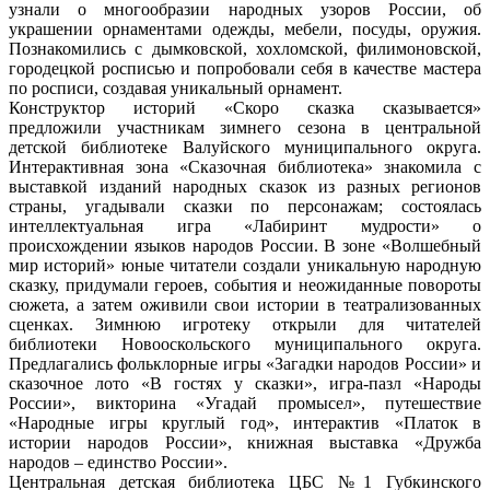
узнали о многообразии народных узоров России, об
украшении орнаментами одежды, мебели, посуды, оружия.
Познакомились с дымковской, хохломской, филимоновской,
городецкой росписью и попробовали себя в качестве мастера
по росписи, создавая уникальный орнамент.
Конструктор историй «Скоро сказка сказывается»
предложили участникам зимнего сезона в центральной
детской библиотеке Валуйского муниципального округа.
Интерактивная зона «Сказочная библиотека» знакомила с
выставкой изданий народных сказок из разных регионов
страны, угадывали сказки по персонажам; состоялась
интеллектуальная игра «Лабиринт мудрости» о
происхождении языков народов России. В зоне «Волшебный
мир историй» юные читатели создали уникальную народную
сказку, придумали героев, события и неожиданные повороты
сюжета, а затем оживили свои истории в театрализованных
сценках. Зимнюю игротеку открыли для читателей
библиотеки Новооскольского муниципального округа.
Предлагались фольклорные игры «Загадки народов России» и
сказочное лото «В гостях у сказки», игра-пазл «Народы
России», викторина «Угадай промысел», путешествие
«Народные игры круглый год», интерактив «Платок в
истории народов России», книжная выставка «Дружба
народов – единство России».
Центральная детская библиотека ЦБС №1 Губкинского