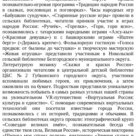
познавательно-игровая программа «Традиции народов России
в сказках, пословицах и поговорках». Часы народных игр
«Бабушкин сундучок», «Старинные русские игры» провели в
сельских библиотеках, читатели приняли участие в играх
народов России: «Ручеёк», «Горелки», «Гори, гори ясно»,
познакомились с татарскими народными играми «Алсу-кыз»
(«Красивая девушка») и с башкирскими играми «Иштен
бергэ» («Держись крепче»). Фольклорную гостиную «Голоса
предков: от былины до частушки» и творческую мастерскую
«Живая игрушка» представили участникам в Никольской
сельской библиотеке Белгородского муниципального округа.
Литературную мозаику «Сказки и краски России»
организовали читателям в центральной детской библиотеке
ЦБС №2 Губкинского городского округа, участники
вспоминали любимых героев, их приключения, а затем
оживляли их на бумаге. Подросткам представили уникальную
возможность побывать в самых разных уголках нашей страны
на увлекательном VR-путешествии «Виртуальная Россия:
культура и единство». С помощью современных виртуальных
технологий они посетили известные города России,
познакомились с их историей, традициями и обычаями. В
сельских библиотеках округа прошли: этнографический круиз
«Созвездие великих имён», познавательная беседа «В
единстве твоя сила, Великая Россия», историческая викторина
«Широка моя страна родная», викторины «Зимние сказки и