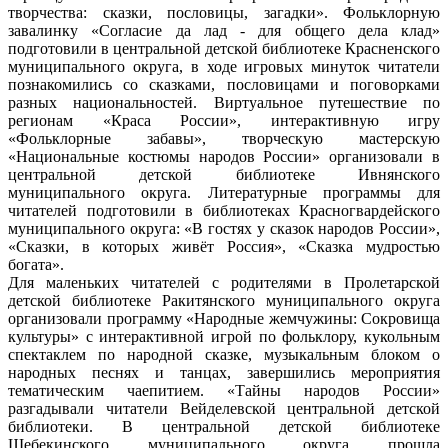
творчества: сказки, пословицы, загадки». Фольклорную
завалинку «Согласие да лад - для общего дела клад»
подготовили в центральной детской библиотеке Красненского
муниципального округа, в ходе игровых минуток читатели
познакомились со сказками, пословицами и поговорками
разных национальностей. Виртуальное путешествие по
регионам «Краса России», интерактивную игру
«Фольклорные забавы», творческую мастерскую
«Национальные костюмы народов России» организовали в
центральной детской библиотеке Ивнянского
муниципального округа. Литературные программы для
читателей подготовили в библиотеках Красногвардейского
муниципального округа: «В гостях у сказок народов России»,
«Сказки, в которых живёт Россия», «Сказка мудростью
богата».
Для маленьких читателей с родителями в Пролетарской
детской библиотеке Ракитянского муниципального округа
организовали программу «Народные жемчужины: Сокровища
культуры» с интерактивной игрой по фольклору, кукольным
спектаклем по народной сказке, музыкальным блоком о
народных песнях и танцах, завершились мероприятия
тематическим чаепитием. «Тайны народов России»
разгадывали читатели Вейделевской центральной детской
библиотеки. В центральной детской библиотеке
Шебекинского муниципального округа прошла