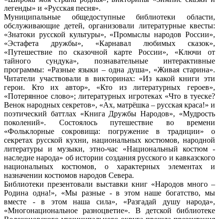
легенды» и «Русская песня».
Муниципальные общедоступные библиотеки области,
обслуживающие детей, организовали литературные квесты:
«Знатоки русской культуры», «Промыслы народов России»,
«Эстафета дружбы», «Карнавал любимых сказок»,
«Путешествие по сказочной карте России», «Ключи от
тайного сундука», познавательные интерактивные
программы: «Разные языки – одна душа», «Живая старина».
Читатели участвовали в викторинах: «Из какой книги эти
герои. Кто их автор», «Кто из литературных героев»,
«Потерянное слово»; литературных игротеках «Что в туеске?
Венок народных секретов», «Ах, матрёшка – русская краса!» и
поэтический баттлах «Книга Дружбы Народов», «Мудрость
поколений». Состоялось путешествие во времени
«Фольклорные сокровища: погружение в традиции» о
секретах русской кухни, национальных костюмов, народной
литературы и музыки, этно-час «Национальный костюм -
наследие народа» об истории создания русского и кавказского
национальных костюмов, о характерных элементах и
назначении костюмов народов Севера.
Библиотеки презентовали выставки книг «Народов много –
Родина одна!», «Мы разные - в этом наше богатство, мы
вместе - в этом наша сила», «Разгадай душу народа»,
«Многонациональное разноцветие». В детской библиотеке