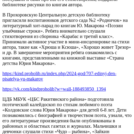
библиотеке рисунки по книгам автора.
В Прохоровскую Центральную детскую библиотеку
пригласили воспитанников детского сада №2 «Родничок» на
литературный хит-парад по книгам Ю. Макарова «Поэзии
улыбчивые строки». Ребята внимательно слушали
стихотворения из сборника «Карабас и третий класс».
Принимали активное участие в мини-инсценировке на стихи
автора, такие как «Хрюша и Ксюша», «Хорошо живет Трезор»
и др. В завершение мероприятия ребята ознакомились с
книгами, представленными на книжной выставке «Страна
детства Юрия Макарова».
https://kind.proholib.ru/index.php/2024-god/707-edinyj-den-
pisatelya-yu-makarov
https://vk.com/kindproholib?w=wall-188493850_1394
ЦДБ МБУК «ЦБС Ракитянского района» подготовила
поэтический калейдоскоп по стихам любимого поэта
«Колдовские слова Юрия Макарова» для детей 6-8 лет. Дети
познакомились с биографией и творчеством поэта, узнали, что
его литературные произведения были опубликованы в
районных и областных газетах и журналах. Мальчишки и
девчонки слушали стихи «Чудо – рыбина», «Зайкин