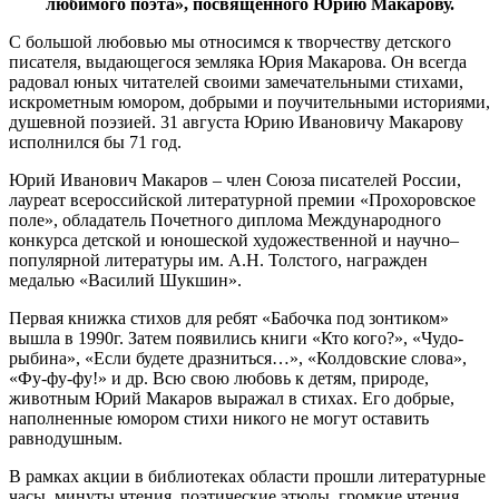
любимого поэта», посвященного Юрию Макарову.
С большой любовью мы относимся к творчеству детского
писателя, выдающегося земляка Юрия Макарова. Он всегда
радовал юных читателей своими замечательными стихами,
искрометным юмором, добрыми и поучительными историями,
душевной поэзией. 31 августа Юрию Ивановичу Макарову
исполнился бы 71 год.
Юрий Иванович Макаров – член Союза писателей России,
лауреат всероссийской литературной премии «Прохоровское
поле», обладатель Почетного диплома Международного
конкурса детской и юношеской художественной и научно–
популярной литературы им. А.Н. Толстого, награжден
медалью «Василий Шукшин».
Первая книжка стихов для ребят «Бабочка под зонтиком»
вышла в 1990г. Затем появились книги «Кто кого?», «Чудо-
рыбина», «Если будете дразниться…», «Колдовские слова»,
«Фу-фу-фу!» и др. Всю свою любовь к детям, природе,
животным Юрий Макаров выражал в стихах. Его добрые,
наполненные юмором стихи никого не могут оставить
равнодушным.
В рамках акции в библиотеках области прошли литературные
часы, минуты чтения, поэтические этюды, громкие чтения,