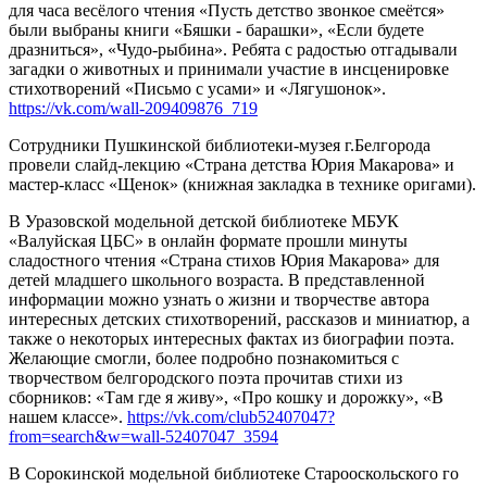
для часа весёлого чтения «Пусть детство звонкое смеётся»
были выбраны книги «Бяшки - барашки», «Если будете
дразниться», «Чудо-рыбина». Ребята с радостью отгадывали
загадки о животных и принимали участие в инсценировке
стихотворений «Письмо с усами» и «Лягушонок».
https://vk.com/wall-209409876_719
Сотрудники Пушкинской библиотеки-музея г.Белгорода
провели слайд-лекцию «Страна детства Юрия Макарова» и
мастер-класс «Щенок» (книжная закладка в технике оригами).
В Уразовской модельной детской библиотеке МБУК
«Валуйская ЦБС» в онлайн формате прошли минуты
сладостного чтения «Страна стихов Юрия Макарова» для
детей младшего школьного возраста. В представленной
информации можно узнать о жизни и творчестве автора
интересных детских стихотворений, рассказов и миниатюр, а
также о некоторых интересных фактах из биографии поэта.
Желающие смогли, более подробно познакомиться с
творчеством белгородского поэта прочитав стихи из
сборников: «Там где я живу», «Про кошку и дорожку», «В
нашем классе».
https://vk.com/club52407047?
from=search&w=wall-52407047_3594
В Сорокинской модельной библиотеке Старооскольского го