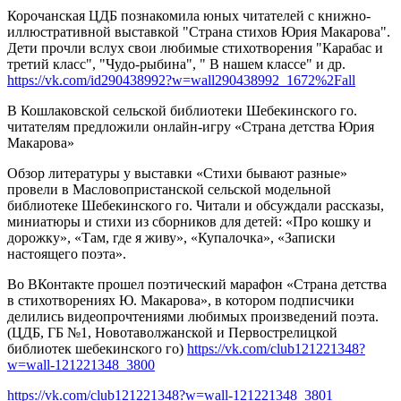
Корочанская ЦДБ познакомила юных читателей с книжно-
иллюстративной выставкой "Страна стихов Юрия Макарова".
Дети прочли вслух свои любимые стихотворения "Карабас и
третий класс", "Чудо-рыбина", " В нашем классе" и др.
https://vk.com/id290438992?w=wall290438992_1672%2Fall
В Кошлаковской сельской библиотеки Шебекинского го.
читателям предложили онлайн-игру «Страна детства Юрия
Макарова»
Обзор литературы у выставки «Стихи бывают разные»
провели в Масловопристанской сельской модельной
библиотеке Шебекинского го. Читали и обсуждали рассказы,
миниатюры и стихи из сборников для детей: «Про кошку и
дорожку», «Там, где я живу», «Купалочка», «Записки
настоящего поэта».
Во ВКонтакте прошел поэтический марафон «Страна детства
в стихотворениях Ю. Макарова», в котором подписчики
делились видеопрочтениями любимых произведений поэта.
(ЦДБ, ГБ №1, Новотаволжанской и Первострелицкой
библиотек шебекинского го)
https://vk.com/club121221348?
w=wall-121221348_3800
https://vk.com/club121221348?w=wall-121221348_3801