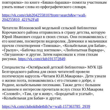
повторялки» по книге «Бяшки-барашки» помогла участникам
узнать новые слова из орфографического словаря.
https://vk.com/club204255810?from=search&w=wall-
204255810_421%2Fall
Читатели Яблоновской модельной сельской библиотеки
Корочанского района отправились в страну детства, которую
Юрий Иванович создал в своих стихах. Они познакомились с
его книгами, посмотрели видеоролик. Девчонки и мальчишки
прочли стихотворения «Тимошка», «Колыбельная для Бабая»,
«Грызун», «Бабочка под зонтиком», «Любопытная Варвара»,
«Лягушонок» и другие. Затем нарисовали к этим стихам
рисунки.
https://vk.com/club191372849
Специалисты «Октябрьской детской библиотеки» МУК ЦБ
Белгородского района для своих читателей провели
поэтическую карусель «Читаем Ю.И.Макарова». Дети узнали
о жизни поэта, познакомились с его стихами о добре, о
Родине, колыбельными песенками. Также дети с большим
желанием и интересом прочитали вслух стихи Ю.Макарова
«Соловей», «Там, где я живу», «Бородатый и усатый»,
«Колыбельная для Бабая» и другие.
https://vk.com/cluboktbdetbib?w=wall-157363785_2939