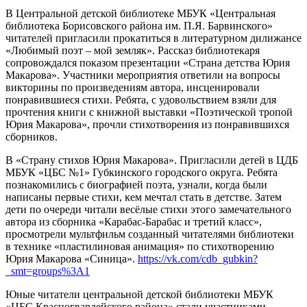
В Центральной детской библиотеке МБУК «Центральная
библиотека Борисовского района им. П.Я. Барвинского»
читателей пригласили прокатиться в литературном дилижансе
«Любимый поэт – мой земляк». Рассказ библиотекаря
сопровождался показом презентации «Страна детства Юрия
Макарова». Участники мероприятия ответили на вопросы
викторины по произведениям автора, инсценировали
понравившиеся стихи. Ребята, с удовольствием взяли для
прочтения книги с книжной выставки «Поэтической тропой
Юрия Макарова», прочли стихотворения из понравившихся
сборников.
В «Страну стихов Юрия Макарова». Пригласили детей в ЦДБ
МБУК «ЦБС №1» Губкинского городского округа. Ребята
познакомились с биографией поэта, узнали, когда были
написаны первые стихи, кем мечтал стать в детстве. Затем
дети по очереди читали весёлые стихи этого замечательного
автора из сборника «Карабас-Барабас и третий класс»,
просмотрели мультфильм созданный читателями библиотеки
в технике «пластилиновая анимация» по стихотворению
Юрия Макарова «Синица».
https://vk.com/cdb_gubkin?
_smt=groups%3A1
Юные читатели центральной детской библиотеки МБУК
«ЦБС Красногвардейского района» стали участниками