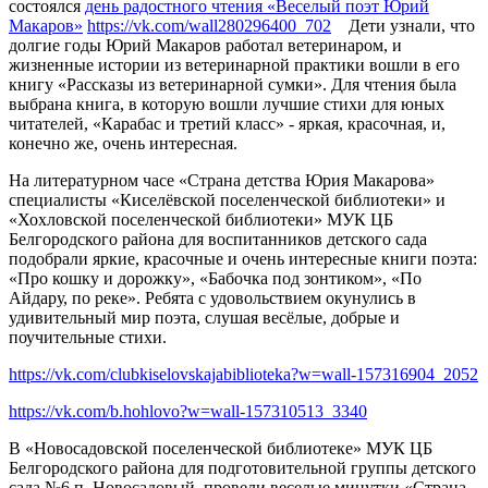
состоялся
день радостного чтения «Веселый поэт Юрий
Макаров»
https://vk.com/wall280296400_702
Дети узнали, что
долгие годы Юрий Макаров работал ветеринаром, и
жизненные истории из ветеринарной практики вошли в его
книгу «Рассказы из ветеринарной сумки». Для чтения была
выбрана книга, в которую вошли лучшие стихи для юных
читателей, «Карабас и третий класс» - яркая, красочная, и,
конечно же, очень интересная.
На литературном часе «Страна детства Юрия Макарова»
специалисты «Киселёвской поселенческой библиотеки» и
«Хохловской поселенческой библиотеки» МУК ЦБ
Белгородского района для воспитанников детского сада
подобрали яркие, красочные и очень интересные книги поэта:
«Про кошку и дорожку», «Бабочка под зонтиком», «По
Айдару, по реке». Ребята с удовольствием окунулись в
удивительный мир поэта, слушая весёлые, добрые и
поучительные стихи.
https://vk.com/clubkiselovskajabiblioteka?w=wall-157316904_2052
https://vk.com/b.hohlovo?w=wall-157310513_3340
В «Новосадовской поселенческой библиотеке» МУК ЦБ
Белгородского района для подготовительной группы детского
сада №6 п. Новосадовый, провели веселые минутки «Страна