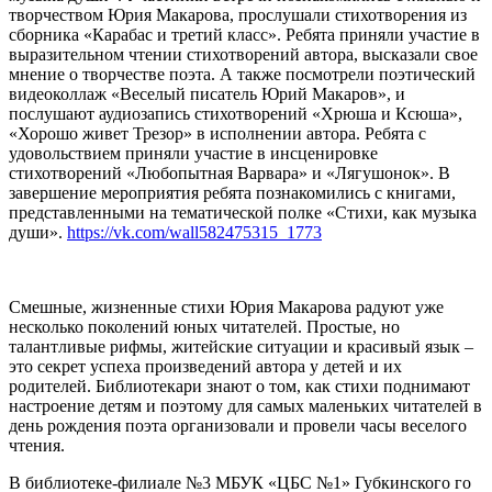
творчеством Юрия Макарова, прослушали стихотворения из
сборника «Карабас и третий класс». Ребята приняли участие в
выразительном чтении стихотворений автора, высказали свое
мнение о творчестве поэта. А также посмотрели поэтический
видеоколлаж «Веселый писатель Юрий Макаров», и
послушают аудиозапись стихотворений «Хрюша и Ксюша»,
«Хорошо живет Трезор» в исполнении автора. Ребята с
удовольствием приняли участие в инсценировке
стихотворений «Любопытная Варвара» и «Лягушонок». В
завершение мероприятия ребята познакомились с книгами,
представленными на тематической полке «Стихи, как музыка
души».
https://vk.com/wall582475315_1773
Смешные, жизненные стихи Юрия Макарова радуют уже
несколько поколений юных читателей. Простые, но
талантливые рифмы, житейские ситуации и красивый язык –
это секрет успеха произведений автора у детей и их
родителей. Библиотекари знают о том, как стихи поднимают
настроение детям и поэтому для самых маленьких читателей в
день рождения поэта организовали и провели часы веселого
чтения.
В библиотеке-филиале №3 МБУК «ЦБС №1» Губкинского го