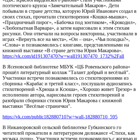
поэтического круиза «Замечательный Макаров». Дети
побывали в стране детства, которую Юрий Иванович создал в
своих стихах, прочитали стихотворения «Кошки-мышки»,
«Праздничный пирог», «Бабочка под зонтиком», «Крокодил»,
«Любопытная Варвара», а затем нарисовали к этим стихам
рисунки. Они отвечали на вопросы викторины, участвовали в
играх «Вернуть все на места», «Он – она», «Чья походка?»,
«Слова» и познакомились с книгами, представленными на
книжной выставке «В стране детства Юрия Макарова».
https://vk.com/id191307470?w=wall191307470_1732%2Fall
В Ясеновской библиотеке МБУК «ЦБ Ровеньского района»
прошёл литературный коллаж "Талант добрый и весёлый".
Участники встречи познакомились со стихотворениями из
сборника «Карабас и третий класс», послушали аудиозапись
стихотворений «Хрюша и Ксюша», «Хорошо живет Трезор» в
исполнении автора, нарисовали героев стихотворений и
разобрали сборники стихов Юрия Макарова с книжной
выставки "Весёлые странички".
https://vk.com/public182880710?w=wall-182880710_595
В Никаноровской сельской библиотеке Губкинского го
читателей прокатили в литературном дилижансе «Стихи, как
музыка души». Участники встречи познакомились с жизнью и