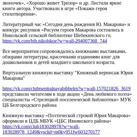
звоночек», «Хорошо живет Тризор» и др. Листали яркие
книги автора. Участвовали в игре «Покажи героя
стихотворения».
Литературный час «Сегодня день рождения Ю. Макарова» и
конкурс рисунков «Рисуем героев Макарова состоялись в
Никольской сельской библиотеке Шебекинского го.
https://vk.com/bib.nikolskoe?w=wall-204007368_744
Все мероприятия сопровождались книжными выставками,
обзорами литературы, красочными изданиями книг для
дошкольников и детей младшего школьного возраста.
Виртуальную книжную выставку "Книжный вернисаж Юрия
Макарова"
https://vk.com/clubtsentralnayabibbelrn?w=wall-157021826_3619
представили читателям в ходе акции «День любимого поэта»
специалисты «Стрелецкой поселенческой библиотеки» МУК
ЦБ Белгородского района
Книжную выставку «Поэтической строкой Юрия Макарова»
оформили в ЦДБ МБУК «ЦБС Ивнянского района»
https://vk.com/club183028978?w=wall-
183028978_1249&ysclid=m0ky951fw603270177