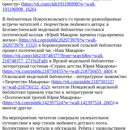
оркестр» (
https://vk.com/club191196998?w=wall-
191196998_1626
).
В библиотеках Новооскольского го провели разнообразные
встречи читателей с творчеством любимого автора: в
Беломестненской модельной библиотеке состоялся
поэтический коллаж «Юрий Макаров: времена года-времена
жизни» (
https://vk.com/public202973979?w=wall-
202973979_1532
); в Боровогриневской сельской библиотеке
прошел поэтический час «Наш Макаров»
(
https://vk.com/club218748377?from=search&w=wall-
218748377_271%2Fall
); в Ярской модельной библиотеке -
литературная гостиная «Страна детства Юрия Макарова»
(
https://vk.com/public218750455?w=wall-218750455_440
); в
Оскольской модельной библиотеке - литературное знакомство
«Творчество Макарова» (
https://vk.com/public218750152?
w=wall-218750152_452
); читатели Немцевской модельной
библиотеки приняли участие в литературном часе
«Поэтической тропой Юрия Макарова»
(
https://vk.com/public142397524?w=wall-142397524_2665
) и
многие другие.
На мероприятиях читатели совершали увлекательное
путешествие в мир стихов любимого детского поэта.
Коллективно их читали и обсуждали. Ребята с удовольствием