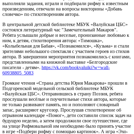
выполняли задания, играли и подбирали рифму к известным
произведениям, отвечали на вопросы викторины «Добавь
словечко» по стихотворениям автора.
В центральной детской библиотеке МБУК «Валуйская ЦБС»
состоялся литературный час "Замечательный Макаров".
Ребята услышали добрые и веселые, пронизанные любовью к
ним, к детям, стихотворения автора: «Тимошка»,
«Колыбельная для Бабая», «Познакомился», «Кузьма» и стали
зрителями небольшого спектакля с участием героев из стихов
автора. В завершении мероприятия познакомились с книгами,
представленными на книжной выставке «Белгородские
писатели - детям».
https://vk.com/bookvaluiki?w=wall-
60938805_5083
Громкие чтения «Страна детства Юрия Макарова» прошли в
Подгоренской модельной сельской библиотеке МБУК
«Валуйская ЦБС». Отправившись в страну Поэзия, ребята
прослушали весёлые и поучительные стихи автора, которые
не только развивают память, но и пополняют словарный
запас, расширяют кругозор. Прослушав стихотворение об
отрывном календаре «Помог», дети составили список задач на
будущую неделю, а затем продолжили свое путешествие, где
на улице Рифмовальной им необходимо было принять участие
в игре «Подбери рифму с помощью картинок». А игра «Эхо-