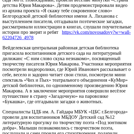
детства Юрия Макарова». Детям продемонстрировали видео
из архива проекта «Я скажу тебе сокровенное слово»
Белгородской детской библиотеки имени А. Лиханова с
выступлением писателя, отгадывали поэтические загадки,
рассматривали иллюстрации в книгах, слушали поучительные
истории про зверят и ребят
https://vk.com/novosadovy?w=wall-
62204726_4978
Вейделевская центральная районная детская библиотека
пригасила воспитанников детского сада на литературный
дилижанс «С ним слово скука незнакомо», посвященный
творчеству писателя Юрия Макарова. Участники мероприятия
посмотрели видеоролики, где Юрий Иванович рассказывает о
себе, весело и задорно читает свои стихи, посмотрели мини
спектакль «Чих и Пых» театрального объединения «КуМир»
детской библиотеки, по одноименному произведению Юрия
Макарова. А в заключение мероприятия совершили весёлое
путешествие в страну «Загадочную» на паровозике
«Букашка», где отгадывали загадки о животных.
Специалисты ЦДБ им. А. Гайдара МБУК «ЦБС г.Белгорода»
провели для воспитанников МБДОУ Детский сад №12
литературную прогулку по творчеству поэта «Под зонтиком
добра». Малыши познакомились с творчеством поэта,
послушали и сами прочли его стихотворения, подарили