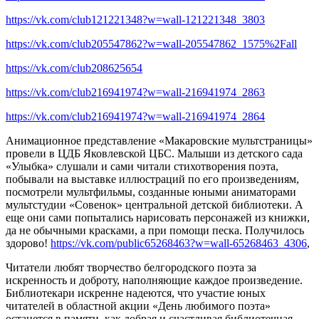
https://vk.com/club121221348?w=wall-121221348_3803
https://vk.com/club205547862?w=wall-205547862_1575%2Fall
https://vk.com/club208625654
https://vk.com/club216941974?w=wall-216941974_2863
https://vk.com/club216941974?w=wall-216941974_2864
Анимационное представление «Макаровские мультстраницы»
провели в ЦДБ Яковлевской ЦБС. Малыши из детского сада
«Улыбка» слушали и сами читали стихотворения поэта,
побывали на выставке иллюстраций по его произведениям,
посмотрели мультфильмы, созданные юными аниматорами
мультстудии «Совенок» центральной детской библиотеки. А
еще они сами попытались нарисовать персонажей из книжки,
да не обычными красками, а при помощи песка. Получилось
здорово!
https://vk.com/public65268463?w=wall-65268463_4306
,
Читатели любят творчество белгородского поэта за
искренность и доброту, наполняющие каждое произведение.
Библиотекари искренне надеются, что участие юных
читателей в областной акции «День любимого поэта»
останется в памяти, как добрая и счастливая библиотечная