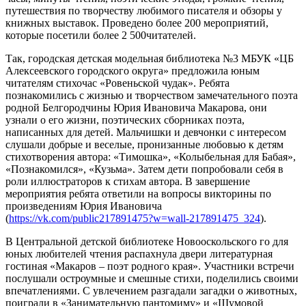
путешествия по творчеству любимого писателя и обзоры у
книжных выставок. Проведено более 200 мероприятий,
которые посетили более 2 500читателей.
Так, городская детская модельная библиотека №3 МБУК «ЦБ
Алексеевского городского округа» предложила юным
читателям стихочас «Ровеньской чудак». Ребята
познакомились с жизнью и творчеством замечательного поэта
родной Белгородчины Юрия Ивановича Макарова, они
узнали о его жизни, поэтических сборниках поэта,
написанных для детей. Мальчишки и девчонки с интересом
слушали добрые и веселые, пронизанные любовью к детям
стихотворения автора: «Тимошка», «Колыбельная для Бабая»,
«Познакомился», «Кузьма». Затем дети попробовали себя в
роли иллюстраторов к стихам автора. В завершение
мероприятия ребята ответили на вопросы викторины по
произведениям Юрия Ивановича
(
https://vk.com/public217891475?w=wall-217891475_324
).
В Центральной детской библиотеке Новооскольского го для
юных любителей чтения распахнула двери литературная
гостиная «Макаров – поэт родного края». Участники встречи
послушали остроумные и смешные стихи, поделились своими
впечатлениями. С увлечением разгадали загадки о животных,
поиграли в «Занимательную пантомиму» и «Шумовой