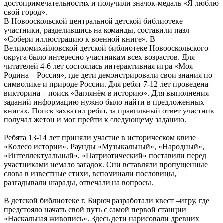
достопримечательностях и получили значок-медаль «Я люблю
свой город».
В Новооскольской центральной детской библиотеке
участники, разделившись на команды, составили пазл
«Собери иллюстрацию к военной книге». В
Великомихайловской детской библиотеке Новооскольского
округа было интересно участникам всех возрастов. Для
читателей 4-6 лет состоялась интерактивная игра «Моя
Родина – Россия», где дети демонстрировали свои знания по
символике и природе России. Для ребят 7-12 лет проведена
викторина – поиск «Заглянём в историю». Для выполнения
заданий информацию нужно было найти в предложенных
книгах. Поиск захватил ребят, за правильный ответ участник
получал жетон и мог прейти к следующему заданию.
Ребята 13-14 лет приняли участие в историческом квизе
«Колесо истории». Раунды «Музыкальный», «Народный»,
«Интеллектуальный», «Патриотический» поставили перед
участниками немало загадок. Они вставляли пропущенные
слова в известные стихи, вспоминали пословицы,
разгадывали шарады, отвечали на вопросы.
В детской библиотеке г. Бирюч разработали квест –игру, где
предстояло начать свой путь с самой первой станции
«Наскальная живопись». Здесь дети нарисовали древних