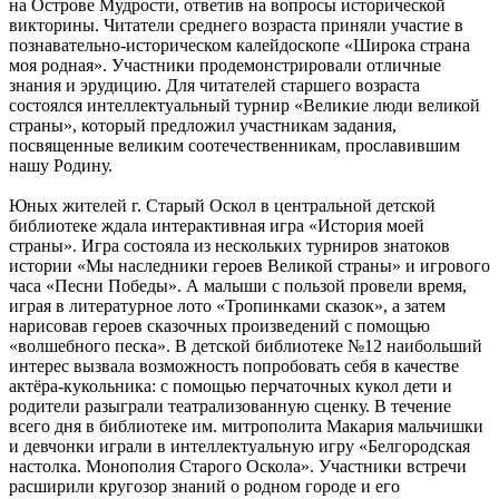
на Острове Мудрости, ответив на вопросы исторической
викторины. Читатели среднего возраста приняли участие в
познавательно-историческом калейдоскопе «Широка страна
моя родная». Участники продемонстрировали отличные
знания и эрудицию. Для читателей старшего возраста
состоялся интеллектуальный турнир «Великие люди великой
страны», который предложил участникам задания,
посвященные великим соотечественникам, прославившим
нашу Родину.
Юных жителей г. Старый Оскол в центральной детской
библиотеке ждала интерактивная игра «История моей
страны». Игра состояла из нескольких турниров знатоков
истории «Мы наследники героев Великой страны» и игрового
часа «Песни Победы». А малыши с пользой провели время,
играя в литературное лото «Тропинками сказок», а затем
нарисовав героев сказочных произведений с помощью
«волшебного песка». В детской библиотеке №12 наибольший
интерес вызвала возможность попробовать себя в качестве
актёра-кукольника: с помощью перчаточных кукол дети и
родители разыграли театрализованную сценку. В течение
всего дня в библиотеке им. митрополита Макария мальчишки
и девчонки играли в интеллектуальную игру «Белгородская
настолка. Монополия Старого Оскола». Участники встречи
расширили кругозор знаний о родном городе и его