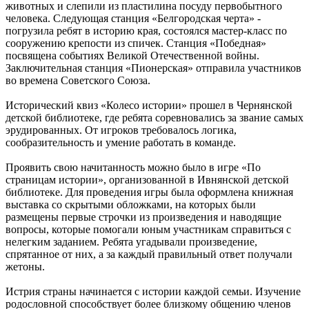
животных и слепили из пластилина посуду первобытного
человека. Следующая станция «Белгородская черта» -
погрузила ребят в историю края, состоялся мастер-класс по
сооружению крепости из спичек. Станция «Победная»
посвящена событиях Великой Отечественной войны.
Заключительная станция «Пионерская» отправила участников
во времена Советского Союза.
Исторический квиз «Колесо истории» прошел в Чернянской
детской библиотеке, где ребята соревновались за звание самых
эрудированных. От игроков требовалось логика,
сообразительность и умение работать в команде.
Проявить свою начитанность можно было в игре «По
страницам истории», организованной в Ивнянской детской
библиотеке. Для проведения игры была оформлена книжная
выставка со скрытыми обложками, на которых были
размещены первые строчки из произведения и наводящие
вопросы, которые помогали юным участникам справиться с
нелегким заданием. Ребята угадывали произведение,
спрятанное от них, а за каждый правильный ответ получали
жетоны.
Истрия страны начинается с истории каждой семьи. Изучение
родословной способствует более близкому общению членов