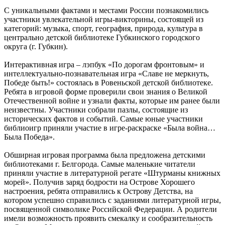
С уникальными фактами и местами России познакомились
участники увлекательной игры-викторины, состоящей из
категорий: музыка, спорт, география, природа, культура в
центрально детской библиотеке Губкинского городского
округа (г. Губкин).
Интерактивная игра – лэпбук «По дорогам фронтовым» и
интеллектуально-познавательная игра «Славе не меркнуть,
Победе быть!» состоялась в Ровеньской детской библиотеке.
Ребята в игровой форме проверили свои знания о Великой
Отечественной войне и узнали факты, которые им ранее были
неизвестны. Участники собрали пазлы, состоящие из
исторических фактов и событий. Самые юные участники
библиоигр приняли участие в игре-раскраске «Была война…
Была Победа».
Обширная игровая программа была предложена детскими
библиотеками г. Белгорода. Самые маленькие читатели
приняли участие в литературной регате «Штурманы книжных
морей». Получив заряд бодрости на Острове Хорошего
настроения, ребята отправились к Острову Детства, на
котором успешно справились с заданиями литературной игры,
посвященной символике Российской Федерации. А родители
имели возможность проявить смекалку и сообразительность