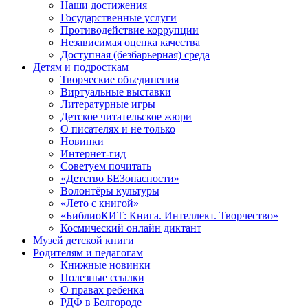
Наши достижения
Государственные услуги
Противодействие коррупции
Независимая оценка качества
Доступная (безбарьерная) среда
Детям и подросткам
Творческие объединения
Виртуальные выставки
Литературные игры
Детское читательское жюри
О писателях и не только
Новинки
Интернет-гид
Советуем почитать
«Детство БЕЗопасности»
Волонтёры культуры
«Лето с книгой»
«БиблиоКИТ: Книга. Интеллект. Творчество»
Космический онлайн диктант
Музей детской книги
Родителям и педагогам
Книжные новинки
Полезные ссылки
О правах ребенка
РДФ в Белгороде