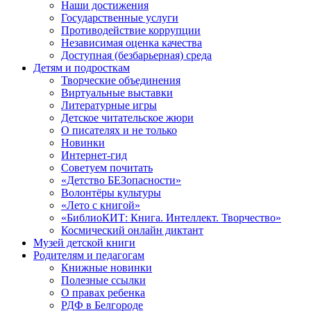
Наши достижения
Государственные услуги
Противодействие коррупции
Независимая оценка качества
Доступная (безбарьерная) среда
Детям и подросткам
Творческие объединения
Виртуальные выставки
Литературные игры
Детское читательское жюри
О писателях и не только
Новинки
Интернет-гид
Советуем почитать
«Детство БЕЗопасности»
Волонтёры культуры
«Лето с книгой»
«БиблиоКИТ: Книга. Интеллект. Творчество»
Космический онлайн диктант
Музей детской книги
Родителям и педагогам
Книжные новинки
Полезные ссылки
О правах ребенка
РДФ в Белгороде