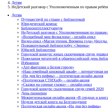
Детям
НеДетский разговор с Уполномоченным по правам ребёнк
Детям
Путешествуй по стране с библиотекой
Юридический компас
Библиоинтеллектуариум
НеДетский разговор с Уполномоченным по правам р
«Волшебный мир фольклора» - онлайн-цикл
Видео-цикл «Магия чтения. Времена года» (беседы 
Познавательный библиоглобус «Эврика»
Юбилей библиотеки
Городской конкурс юных сказочников среди дошкол
Пожелания читателей в общероссийский день библ
Избранное
«Арт-фантазии о Белом городе»
«Наш семейный книжный шкаф» – литературная он
«Ни дня без рифмы» – поэтическая онлайн акция
«Поэтическая СТИХиЯ» – онлайн-акция
«Сказки на сонные глазки» – онлайн-цикл
Городской конкурс сказочников среди семей 2020
День пионерии
Межрегиональная онлайн-акция «В сердцах и книгах
Неделя детской книги на Белгородчине
Поэтическая онлайн-акция «Ни дня без рифмы»