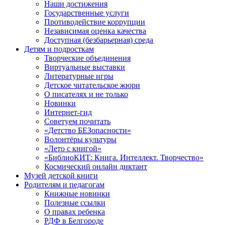
Наши достижения
Государственные услуги
Противодействие коррупции
Независимая оценка качества
Доступная (безбарьерная) среда
Детям и подросткам
Творческие объединения
Виртуальные выставки
Литературные игры
Детское читательское жюри
О писателях и не только
Новинки
Интернет-гид
Советуем почитать
«Детство БЕЗопасности»
Волонтёры культуры
«Лето с книгой»
«БиблиоКИТ: Книга. Интеллект. Творчество»
Космический онлайн диктант
Музей детской книги
Родителям и педагогам
Книжные новинки
Полезные ссылки
О правах ребенка
РДФ в Белгороде