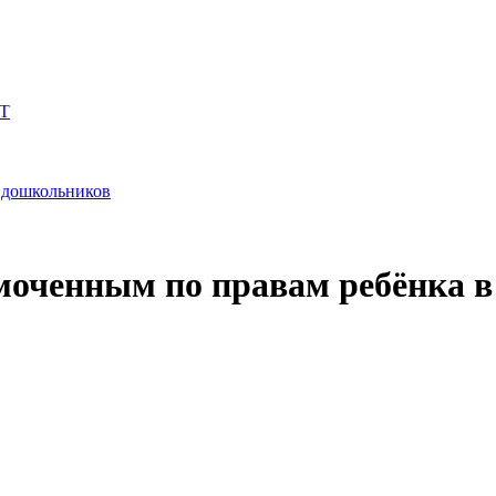
Т
и дошкольников
моченным по правам ребёнка в