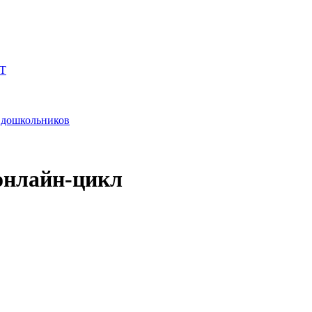
Т
и дошкольников
 онлайн-цикл