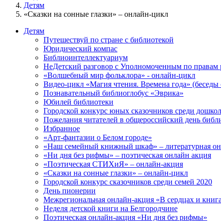
Детям
«Сказки на сонные глазки» – онлайн-цикл
Детям
Путешествуй по стране с библиотекой
Юридический компас
Библиоинтеллектуариум
НеДетский разговор с Уполномоченным по правам р
«Волшебный мир фольклора» - онлайн-цикл
Видео-цикл «Магия чтения. Времена года» (беседы 
Познавательный библиоглобус «Эврика»
Юбилей библиотеки
Городской конкурс юных сказочников среди дошкол
Пожелания читателей в общероссийский день библ
Избранное
«Арт-фантазии о Белом городе»
«Наш семейный книжный шкаф» – литературная он
«Ни дня без рифмы» – поэтическая онлайн акция
«Поэтическая СТИХиЯ» – онлайн-акция
«Сказки на сонные глазки» – онлайн-цикл
Городской конкурс сказочников среди семей 2020
День пионерии
Межрегиональная онлайн-акция «В сердцах и книгах
Неделя детской книги на Белгородчине
Поэтическая онлайн-акция «Ни дня без рифмы»