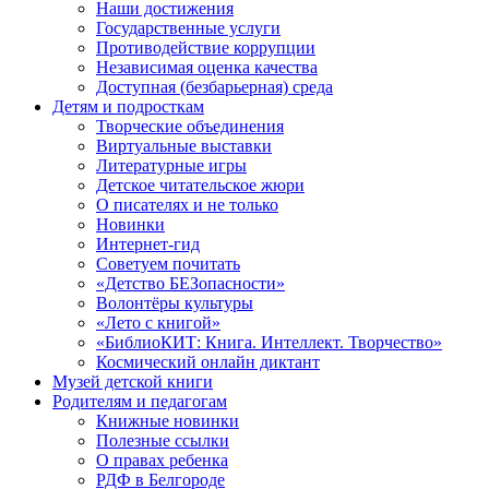
Наши достижения
Государственные услуги
Противодействие коррупции
Независимая оценка качества
Доступная (безбарьерная) среда
Детям и подросткам
Творческие объединения
Виртуальные выставки
Литературные игры
Детское читательское жюри
О писателях и не только
Новинки
Интернет-гид
Советуем почитать
«Детство БЕЗопасности»
Волонтёры культуры
«Лето с книгой»
«БиблиоКИТ: Книга. Интеллект. Творчество»
Космический онлайн диктант
Музей детской книги
Родителям и педагогам
Книжные новинки
Полезные ссылки
О правах ребенка
РДФ в Белгороде