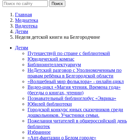
Главная
Медиатека
Видеотека
Детям
Неделя детской книги на Белгородчине
Детям
Путешествуй по стране с библиотекой
Юридический компас
Библиоинтеллектуариум
НеДетский разговор с Уполномоченным по
правам ребёнка в Белгородской области
«Волшебный мир фольклора» - онлайн-цикл
Видео-цикл «Магия чтения. Времена года»
(беседы о книгах, чтении)
Познавательный библиоглобус «Эврика»
Юбилей библиотеки
Городской конкурс юных сказочников среди
дошкольников. Участники семьи.
Пожелания читателей в общероссийский день
библиотек
Избранное
«Арт-фантазии о Белом городе»