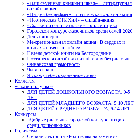
«Наш семейный книжный шкаф» – литературная
онлайн акция
«Ни дня без рифмы» – поэтическая онлайн акция
«Поэтическая СТИХиЯ» – онлайн-акция
«Сказки на сонные глазки» – онлайн-цикл
Городской конкурс сказочников среди семей 2020
День пионерии
Межрегиональная онлайн-акция «В сердцах и
книгах - память о войне»
Неделя детской книги на Белгородчине
Поэтическая онлайн-акция «Ни дня без рифмы»
Финансовая грамотность
Читают папы
Я скажу тебе сокровенное слово
Коллегам
«Сказки на ушко»
ДЛЯ ДЕТЕЙ ДОШКОЛЬНОГО ВОЗРАСТА, 0-5
ЛЕТ
ДЛЯ ДЕТЕЙ МЛАДШЕГО ВОЗРАСТА, 5-10 ЛЕТ
ДЛЯ ДЕТЕЙ СРЕДНЕГО ВОЗРАСТА, 9-14 ЛЕТ
Конкурсы
«Добрые рифмы» - городской конкурс чтецов
среди дошкольников
Родителям
Онлайн-лекторий «Родителям на заметку»