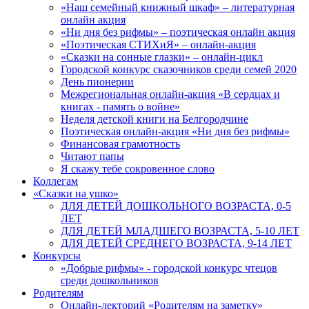
«Наш семейный книжный шкаф» – литературная
онлайн акция
«Ни дня без рифмы» – поэтическая онлайн акция
«Поэтическая СТИХиЯ» – онлайн-акция
«Сказки на сонные глазки» – онлайн-цикл
Городской конкурс сказочников среди семей 2020
День пионерии
Межрегиональная онлайн-акция «В сердцах и
книгах - память о войне»
Неделя детской книги на Белгородчине
Поэтическая онлайн-акция «Ни дня без рифмы»
Финансовая грамотность
Читают папы
Я скажу тебе сокровенное слово
Коллегам
«Сказки на ушко»
ДЛЯ ДЕТЕЙ ДОШКОЛЬНОГО ВОЗРАСТА, 0-5
ЛЕТ
ДЛЯ ДЕТЕЙ МЛАДШЕГО ВОЗРАСТА, 5-10 ЛЕТ
ДЛЯ ДЕТЕЙ СРЕДНЕГО ВОЗРАСТА, 9-14 ЛЕТ
Конкурсы
«Добрые рифмы» - городской конкурс чтецов
среди дошкольников
Родителям
Онлайн-лекторий «Родителям на заметку»