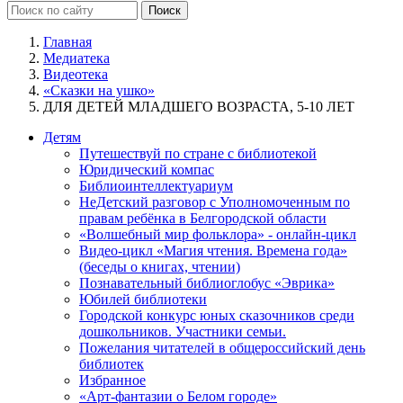
Главная
Медиатека
Видеотека
«Сказки на ушко»
ДЛЯ ДЕТЕЙ МЛАДШЕГО ВОЗРАСТА, 5-10 ЛЕТ
Детям
Путешествуй по стране с библиотекой
Юридический компас
Библиоинтеллектуариум
НеДетский разговор с Уполномоченным по
правам ребёнка в Белгородской области
«Волшебный мир фольклора» - онлайн-цикл
Видео-цикл «Магия чтения. Времена года»
(беседы о книгах, чтении)
Познавательный библиоглобус «Эврика»
Юбилей библиотеки
Городской конкурс юных сказочников среди
дошкольников. Участники семьи.
Пожелания читателей в общероссийский день
библиотек
Избранное
«Арт-фантазии о Белом городе»