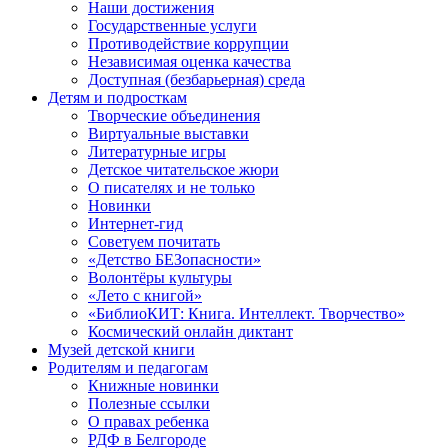
Наши достижения
Государственные услуги
Противодействие коррупции
Независимая оценка качества
Доступная (безбарьерная) среда
Детям и подросткам
Творческие объединения
Виртуальные выставки
Литературные игры
Детское читательское жюри
О писателях и не только
Новинки
Интернет-гид
Советуем почитать
«Детство БЕЗопасности»
Волонтёры культуры
«Лето с книгой»
«БиблиоКИТ: Книга. Интеллект. Творчество»
Космический онлайн диктант
Музей детской книги
Родителям и педагогам
Книжные новинки
Полезные ссылки
О правах ребенка
РДФ в Белгороде