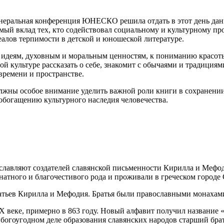
енеральная конференция ЮНЕСКО решила отдать в этот день дань
мый вклад тех, кто содействовал социальному и культурному пр
алов терпимости в детской и юношеской литературе.
м, идеям, духовным и моральным ценностям, к пониманию красо
ой культуре рассказать о себе, знакомит с обычаями и традиция
времени и пространстве.
лжны особое внимание уделить важной роли книги в сохранении
богащению культурного наследия человечества.
ославляют создателей славянской письменности Кирилла и Мефод
атного и благочестивого рода и проживали в греческом городе
атьев Кирилла и Мефодия. Братья были православными монахами 
IX веке, примерно в 863 году. Новый алфавит получил название 
 богоугодном деле образования славянских народов старший бр