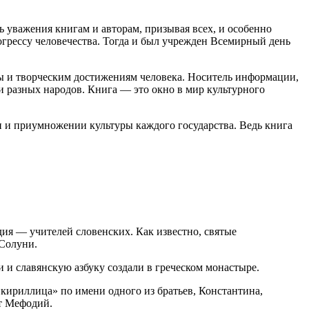
 уважения книгам и авторам, призывая всех, и особенно
огрессу человечества. Тогда и был учрежден Всемирный день
ты и творческим достижениям человека. Носитель информации,
ми разных народов. Книга — это окно в мир культурного
 и приумножении культуры каждого государства. Ведь книга
ия — учителей словенских. Как известно, святые
 Солуни.
и славянскую азбуку создали в греческом монастыре.
«кириллица» по имени одного из братьев, Константина,
ат Мефодий.