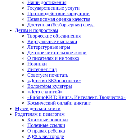
Наши достижения
Государственные услуги
Противодействие коррупции
Независимая оценка качества
Доступная (безбарьерная) среда
Детям и подросткам
Творческие объединения
Виртуальные выставки
Литературные игры
Детское читательское жюри
О писателях и не только
Новинки
Интернет-гид
Советуем почитать
«Детство БЕЗопасности»
Волонтёры культуры
«Лето с книгой»
«БиблиоКИТ: Книга. Интеллект. Творчество»
Космический онлайн диктант
Музей детской книги
Родителям и педагогам
Книжные новинки
Полезные ссылки
О правах ребенка
РДФ в Белгороде