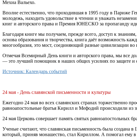
Мехиа Вальехо.
Вполне естественно, что проходившая в 1995 году в Париже Г
молодежь, находить удовольствие в чтении и уважать незамени
книг и авторского права и Премия ЮНЕСКО за пропаганду иде
Благодаря книге мы получаем, прежде всего, доступ к знания
основа образования и творчества, книга даёт возможность кажд
многообразия, это мост, соединяющий разные цивилизации во 
Отмечая Всемирный День книги и авторского права, мы все до
— это лучший помощник в наших общих усилиях по защите и о
Источник: Календарь событий
24 мая - День славянской письменности и культуры
Ежегодно 24 мая во всех славянских странах торжественно пр
равноапостольные братья Кирилл и Мефодий происходили из зн
24 мая Церковь совершает память святых равноапостольных бр
Ученые считают, что славянская письменность была создана в 
который, приняв монашество, стал Кириллом. А помогал ему в