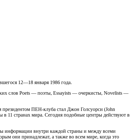
явшегося 12—18 января 1986 года.
х слов Poets — поэты, Essayists — очеркисты, Novelists —
м президентом ПЕН-клуба стал Джон Голсуорси (John
ы в 11 странах мира. Сегодня подобные центры действуют в
оды информации внутри каждой страны и между всеми
орым они принадлежат, а также во всем мире, когда это