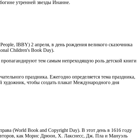
 богине утренней звезды Инанне.
 People, IBBY) 2 апреля, в день рождения великого сказочника
nal Children's Book Day).
и, пропагандируют тем самым непреходящую роль детской книги
ательного праздника. Ежегодно определяется тема праздника,
ый художник, чтобы создать плакат Международного дня
ва (World Book and Copyright Day). В этот день в 1616 году
авторов, как Морис Дрюон, X. Лакснесс, Дж. Пла и Мануэль