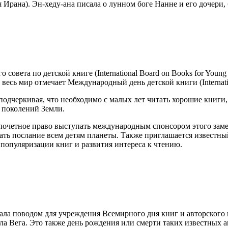
 Ирана). Эн-хеду-ана писала о лунном боге Нанне и его дочери,
овета по детской книге (International Board on Books for Young
 весь мир отмечает Международный день детской книги (Internatio
 подчеркивая, что необходимо с малых лет читать хорошие книг
 поколений Земли.
очетное право выступать международным спонсором этого замеч
сать послание всем детям планеты. Также приглашается известн
 популяризации книг и развития интереса к чтению.
ла поводом для учреждения Всемирного дня книг и авторского пра
ла Вега. Это также день рождения или смерти таких известных 