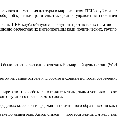
ольного применения цензуры в мирное время. ПЕН-клуб считает
ободной критики правительства, органов управления и политич
 члены ПЕН-клуба обязуются выступать против таких негативны
циозно бесчестная их интерпретация ради политических, групп
 было решено ежегодно отмечать Всемирный день поэзии (World
том на самые острые и глубокие духовные вопросы современног
шире заявить о себе малым издательствам, чьими усилиями, в о
го звучащего поэтического слова.
редствах массовой информации позитивного образа поэзии как 
еке до нашей эры. Автор стихов — поэтесса-жрица Эн-хеду-ана (