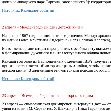
дочерью аккадского царя Саргона, завоевавшего Ур (территория
Источник: Календарь событий
2 апреля - Международный день детской книги
Начиная с 1967 года по инициативе и решению Международного с
из Дании Ганса Христиана Андерсена (Hans Christian Andersen),
В этот день организаторы мероприятия, с особым энтузиазмом
в формировании духовного и интеллектуального облика новых
Каждый год одно из Национальных отделений IBBY получает п
приглашается известный автор из страны-хозяйки, чтобы напи
детской книги. В дальнейшем эти материалы используются для
Источник: Календарь событий
23 апреля - Всемирный день книг и авторского права
23 апреля — символическая для мировой литературы дата — ста
ушли из жизни М. Сервантес, У. Шекспир и Инка Гарсиласо де 