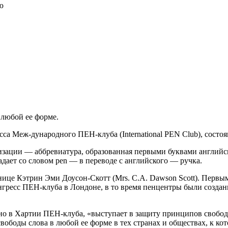
ю
 любой ее форме.
са Меж-дународного ПЕН-клуба (International PEN Club), состо
зации — аббревиатура, образованная первыми буквами английски
адает со словом pen — в переводе с английского — ручка.
ице Кэтрин Эми Доусон-Скотт (Mrs. C.A. Dawson Scott). Первы
нгресс ПЕН-клуба в Лондоне, в то время пенцентры были создан
зано в Хартии ПЕН-клуба, «выступает в защиту принципов своб
ободы слова в любой ее форме в тех странах и обществах, к кот