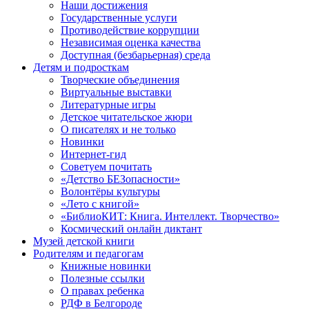
Наши достижения
Государственные услуги
Противодействие коррупции
Независимая оценка качества
Доступная (безбарьерная) среда
Детям и подросткам
Творческие объединения
Виртуальные выставки
Литературные игры
Детское читательское жюри
О писателях и не только
Новинки
Интернет-гид
Советуем почитать
«Детство БЕЗопасности»
Волонтёры культуры
«Лето с книгой»
«БиблиоКИТ: Книга. Интеллект. Творчество»
Космический онлайн диктант
Музей детской книги
Родителям и педагогам
Книжные новинки
Полезные ссылки
О правах ребенка
РДФ в Белгороде