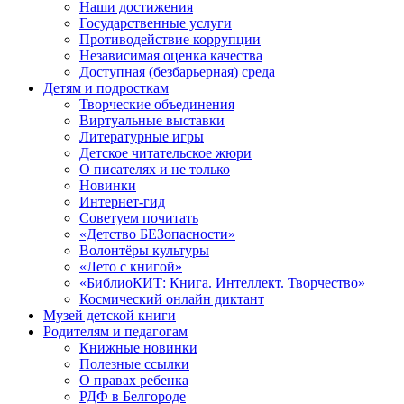
Наши достижения
Государственные услуги
Противодействие коррупции
Независимая оценка качества
Доступная (безбарьерная) среда
Детям и подросткам
Творческие объединения
Виртуальные выставки
Литературные игры
Детское читательское жюри
О писателях и не только
Новинки
Интернет-гид
Советуем почитать
«Детство БЕЗопасности»
Волонтёры культуры
«Лето с книгой»
«БиблиоКИТ: Книга. Интеллект. Творчество»
Космический онлайн диктант
Музей детской книги
Родителям и педагогам
Книжные новинки
Полезные ссылки
О правах ребенка
РДФ в Белгороде