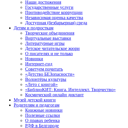
Наши достижения
Государственные услуги
Противодействие коррупции
Независимая оценка качества
Доступная (безбарьерная) среда
Детям и подросткам
Творческие объединения
Виртуальные выставки
Литературные игры
Детское читательское жюри
О писателях и не только
Новинки
Интернет-гид
Советуем почитать
«Детство БЕЗопасности»
Волонтёры культуры
«Лето с книгой»
«БиблиоКИТ: Книга. Интеллект. Творчество»
Космический онлайн диктант
Музей детской книги
Родителям и педагогам
Книжные новинки
Полезные ссылки
О правах ребенка
РДФ в Белгороде