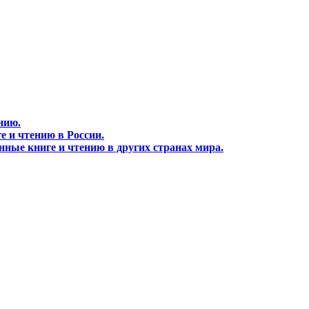
нию.
 и чтению в России.
ные книге и чтению в других странах мира.