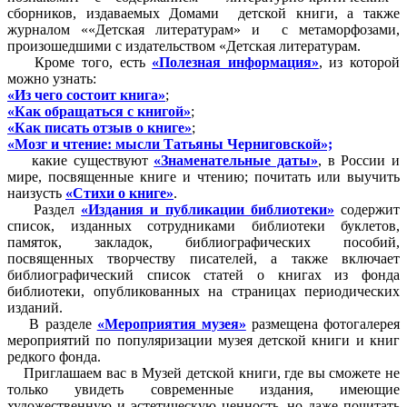
сборников, издаваемых Домами детской книги, а также
журналом ««Детская литературам» и с метаморфозами,
произошедшими с издательством «Детская литературам.
Кроме того, есть
«Полезная информация»
, из которой
можно узнать:
«Из чего состоит книга»
;
«Как обращаться с книгой»
;
«Как писать отзыв о книге»
;
«Мозг и чтение: мысли Татьяны Черниговской»;
какие существуют
«Знаменательные даты»
, в России и
мире, посвященные книге и чтению; почитать или выучить
наизусть
«Стихи о книге»
.
Раздел
«Издания и публикации библиотеки»
содержит
список, изданных сотрудниками библиотеки буклетов,
памяток, закладок, библиографических пособий,
посвященных творчеству писателей, а также включает
библиографический список статей о книгах из фонда
библиотеки, опубликованных на страницах периодических
изданий.
В разделе
«Мероприятия музея»
размещена фотогалерея
мероприятий по популяризации музея детской книги и книг
редкого фонда.
Приглашаем вас в Музей детской книги, где вы сможете не
только увидеть современные издания, имеющие
художественную и эстетическую ценность, но даже почитать