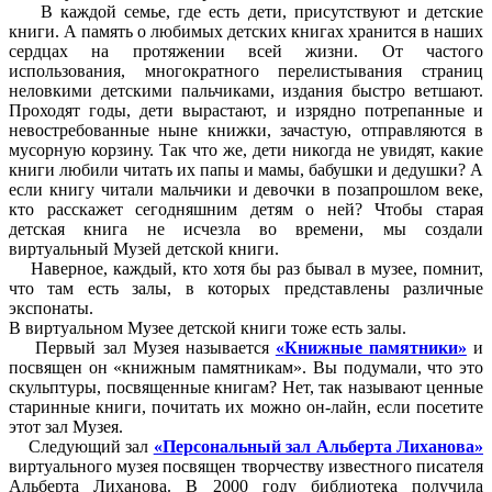
В каждой семье, где есть дети, присутствуют и детские
книги. А память о любимых детских книгах хранится в наших
сердцах на протяжении всей жизни. От частого
использования, многократного перелистывания страниц
неловкими детскими пальчиками, издания быстро ветшают.
Проходят годы, дети вырастают, и изрядно потрепанные и
невостребованные ныне книжки, зачастую, отправляются в
мусорную корзину. Так что же, дети никогда не увидят, какие
книги любили читать их папы и мамы, бабушки и дедушки? А
если книгу читали мальчики и девочки в позапрошлом веке,
кто расскажет сегодняшним детям о ней? Чтобы старая
детская книга не исчезла во времени, мы создали
виртуальный Музей детской книги.
Наверное, каждый, кто хотя бы раз бывал в музее, помнит,
что там есть залы, в которых представлены различные
экспонаты.
В виртуальном Музее детской книги тоже есть залы.
Первый зал Музея называется
«Книжные памятники»
и
посвящен он «книжным памятникам». Вы подумали, что это
скульптуры, посвященные книгам? Нет, так называют ценные
старинные книги, почитать их можно он-лайн, если посетите
этот зал Музея.
Следующий зал
«Персональный зал Альберта Лиханова»
виртуального музея посвящен творчеству известного писателя
Альберта Лиханова. В 2000 году библиотека получила