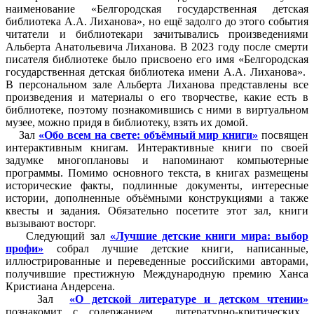
наименование «Белгородская государственная детская
библиотека А.А. Лиханова», но ещё задолго до этого события
читатели и библиотекари зачитывались произведениями
Альберта Анатольевича Лиханова. В 2023 году после смерти
писателя библиотеке было присвоено его имя «Белгородская
государственная детская библиотека имени А.А. Лиханова».
В персональном зале Альберта Лиханова представлены все
произведения и материалы о его творчестве, какие есть в
библиотеке, поэтому познакомившись с ними в виртуальном
музее, можно придя в библиотеку, взять их домой.
Зал
«Обо всем на свете: объёмный мир книги»
посвящен
интерактивным книгам. Интерактивные книги по своей
задумке многоплановы и напоминают компьютерные
программы. Помимо основного текста, в книгах размещены
исторические факты, подлинные документы, интересные
истории, дополненные объёмными конструкциями а также
квесты и задания. Обязательно посетите этот зал, книги
вызывают восторг.
Следующий зал
«Лучшие детские книги мира: выбор
профи»
собрал лучшие детские книги, написанные,
иллюстрированные и переведенные российскими авторами,
получившие престижную Международную премию Ханса
Кристиана Андерсена.
Зал
«О детской литературе и детском чтении»
познакомит с содержанием литературно-критических