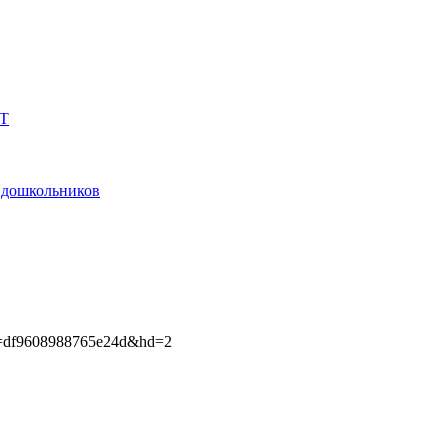
Т
и дошкольников
sh=df9608988765e24d&hd=2