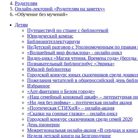
Родителям
Онлайн-лекторий «Родителям на заметку»
«Обучение без мучений»
Детям
Путешествуй по стране с библиотекой
Юридический компас
Библиоинтеллектуариум
НеДетский разговор с Уполномоченным по правам р
«Волшебный мир фольклора» - онлайн-цикл
Видео-цикл «Магия чтения. Времена года» (беседы 
Познавательный библиоглобус «Эврика»
Юбилей библиотеки
Городской конкурс юных сказочников среди дошкол
Пожелания читателей в общероссийский день библ
Избранное
«Арт-фантазии о Белом городе»
«Наш семейный книжный шкаф» – литературная он
«Ни дня без рифмы» – поэтическая онлайн акция
«Поэтическая СТИХиЯ» – онлайн-акция
«Сказки на сонные глазки» – онлайн-цикл
Городской конкурс сказочников среди семей 2020
День пионерии
Межрегиональная онлайн-акция «В сердцах и книгах
Неделя детской книги на Белгородчине