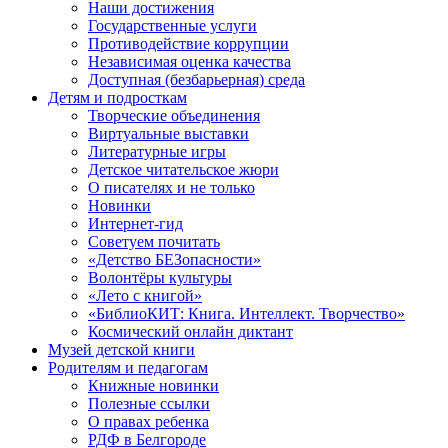
Наши достижения
Государственные услуги
Противодействие коррупции
Независимая оценка качества
Доступная (безбарьерная) среда
Детям и подросткам
Творческие объединения
Виртуальные выставки
Литературные игры
Детское читательское жюри
О писателях и не только
Новинки
Интернет-гид
Советуем почитать
«Детство БЕЗопасности»
Волонтёры культуры
«Лето с книгой»
«БиблиоКИТ: Книга. Интеллект. Творчество»
Космический онлайн диктант
Музей детской книги
Родителям и педагогам
Книжные новинки
Полезные ссылки
О правах ребенка
РДФ в Белгороде