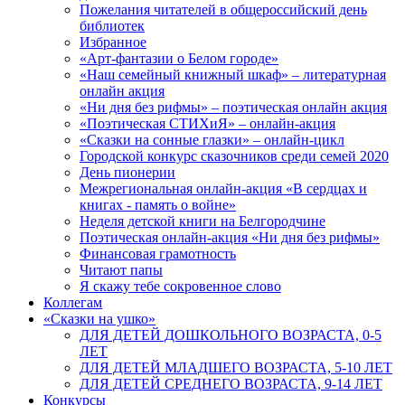
Пожелания читателей в общероссийский день
библиотек
Избранное
«Арт-фантазии о Белом городе»
«Наш семейный книжный шкаф» – литературная
онлайн акция
«Ни дня без рифмы» – поэтическая онлайн акция
«Поэтическая СТИХиЯ» – онлайн-акция
«Сказки на сонные глазки» – онлайн-цикл
Городской конкурс сказочников среди семей 2020
День пионерии
Межрегиональная онлайн-акция «В сердцах и
книгах - память о войне»
Неделя детской книги на Белгородчине
Поэтическая онлайн-акция «Ни дня без рифмы»
Финансовая грамотность
Читают папы
Я скажу тебе сокровенное слово
Коллегам
«Сказки на ушко»
ДЛЯ ДЕТЕЙ ДОШКОЛЬНОГО ВОЗРАСТА, 0-5
ЛЕТ
ДЛЯ ДЕТЕЙ МЛАДШЕГО ВОЗРАСТА, 5-10 ЛЕТ
ДЛЯ ДЕТЕЙ СРЕДНЕГО ВОЗРАСТА, 9-14 ЛЕТ
Конкурсы