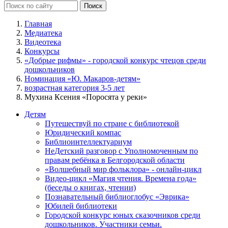
Главная
Медиатека
Видеотека
Конкурсы
«Добрые рифмы» - городской конкурс чтецов среди
дошкольников
Номинация «Ю. Макаров-детям»
возрастная категория 3-5 лет
Мухина Ксения «Поросята у реки»
Детям
Путешествуй по стране с библиотекой
Юридический компас
Библиоинтеллектуариум
НеДетский разговор с Уполномоченным по
правам ребёнка в Белгородской области
«Волшебный мир фольклора» - онлайн-цикл
Видео-цикл «Магия чтения. Времена года»
(беседы о книгах, чтении)
Познавательный библиоглобус «Эврика»
Юбилей библиотеки
Городской конкурс юных сказочников среди
дошкольников. Участники семьи.