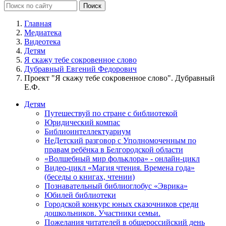
Главная
Медиатека
Видеотека
Детям
Я скажу тебе сокровенное слово
Дубравный Евгений Федорович
Проект "Я скажу тебе сокровенное слово". Дубравный
Е.Ф.
Детям
Путешествуй по стране с библиотекой
Юридический компас
Библиоинтеллектуариум
НеДетский разговор с Уполномоченным по
правам ребёнка в Белгородской области
«Волшебный мир фольклора» - онлайн-цикл
Видео-цикл «Магия чтения. Времена года»
(беседы о книгах, чтении)
Познавательный библиоглобус «Эврика»
Юбилей библиотеки
Городской конкурс юных сказочников среди
дошкольников. Участники семьи.
Пожелания читателей в общероссийский день