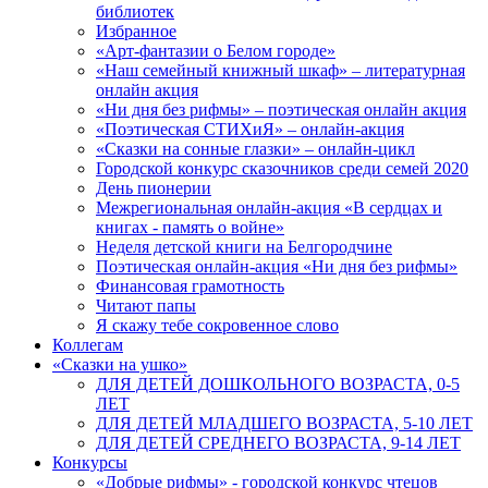
библиотек
Избранное
«Арт-фантазии о Белом городе»
«Наш семейный книжный шкаф» – литературная
онлайн акция
«Ни дня без рифмы» – поэтическая онлайн акция
«Поэтическая СТИХиЯ» – онлайн-акция
«Сказки на сонные глазки» – онлайн-цикл
Городской конкурс сказочников среди семей 2020
День пионерии
Межрегиональная онлайн-акция «В сердцах и
книгах - память о войне»
Неделя детской книги на Белгородчине
Поэтическая онлайн-акция «Ни дня без рифмы»
Финансовая грамотность
Читают папы
Я скажу тебе сокровенное слово
Коллегам
«Сказки на ушко»
ДЛЯ ДЕТЕЙ ДОШКОЛЬНОГО ВОЗРАСТА, 0-5
ЛЕТ
ДЛЯ ДЕТЕЙ МЛАДШЕГО ВОЗРАСТА, 5-10 ЛЕТ
ДЛЯ ДЕТЕЙ СРЕДНЕГО ВОЗРАСТА, 9-14 ЛЕТ
Конкурсы
«Добрые рифмы» - городской конкурс чтецов