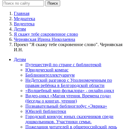
Главная
Медиатека
Видеотека
Детям
Я скажу тебе сокровенное слово
Чернявская Ирина Николаевна
Проект "Я скажу тебе сокровенное слово". Чернявская
И.Н.
Детям
Путешествуй по стране с библиотекой
Юридический компас
Библиоинтеллектуариум
НеДетский разговор с Уполномоченным по
правам ребёнка в Белгородской области
«Волшебный мир фольклора» - онлайн-цикл
Видео-цикл «Магия чтения. Времена года»
(беседы о книгах, чтении)
Познавательный библиоглобус «Эврика»
Юбилей библиотеки
Городской конкурс юных сказочников среди
дошкольников. Участники семьи.
Пожелания читателей в общероссийский день