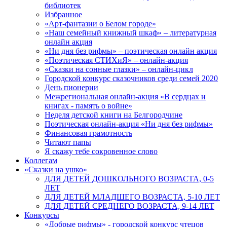
библиотек
Избранное
«Арт-фантазии о Белом городе»
«Наш семейный книжный шкаф» – литературная
онлайн акция
«Ни дня без рифмы» – поэтическая онлайн акция
«Поэтическая СТИХиЯ» – онлайн-акция
«Сказки на сонные глазки» – онлайн-цикл
Городской конкурс сказочников среди семей 2020
День пионерии
Межрегиональная онлайн-акция «В сердцах и
книгах - память о войне»
Неделя детской книги на Белгородчине
Поэтическая онлайн-акция «Ни дня без рифмы»
Финансовая грамотность
Читают папы
Я скажу тебе сокровенное слово
Коллегам
«Сказки на ушко»
ДЛЯ ДЕТЕЙ ДОШКОЛЬНОГО ВОЗРАСТА, 0-5
ЛЕТ
ДЛЯ ДЕТЕЙ МЛАДШЕГО ВОЗРАСТА, 5-10 ЛЕТ
ДЛЯ ДЕТЕЙ СРЕДНЕГО ВОЗРАСТА, 9-14 ЛЕТ
Конкурсы
«Добрые рифмы» - городской конкурс чтецов