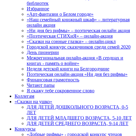
библиотек
Избранное
«Арт-фантазии о Белом городе»
«Наш семейный книжный шкаф» – литературная
онлайн акция
«Ни дня без рифмы» – поэтическая онлайн акция
«Поэтическая СТИХиЯ» – онлайн-акция
«Сказки на сонные глазки» – онлайн-цикл
Городской конкурс сказочников среди семей 2020
День пионерии
Межрегиональная онлайн-акция «В сердцах и
книгах - память о войне»
Неделя детской книги на Белгородчине
Поэтическая онлайн-акция «Ни дня без рифмы»
Финансовая грамотность
Читают папы
Я скажу тебе сокровенное слово
Коллегам
«Сказки на ушко»
ДЛЯ ДЕТЕЙ ДОШКОЛЬНОГО ВОЗРАСТА, 0-5
ЛЕТ
ДЛЯ ДЕТЕЙ МЛАДШЕГО ВОЗРАСТА, 5-10 ЛЕТ
ДЛЯ ДЕТЕЙ СРЕДНЕГО ВОЗРАСТА, 9-14 ЛЕТ
Конкурсы
«Добрые рифмы» - городской конкурс чтецов