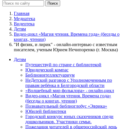
Главная
Медиатека
Видеотека
Детям
Видео-цикл «Магия чтения. Времена года» (беседы о
книгах, чтении)
"И физик, и лирик" - онлайн-интервью с известным
писателем, ученым Юрием Нечипоренко (г. Москва)
Детям
Путешествуй по стране с библиотекой
Юридический компас
Библиоинтеллектуариум
НеДетский разговор с Уполномоченным по
правам ребёнка в Белгородской области
«Волшебный мир фольклора» - онлайн-цикл
Видео-цикл «Магия чтения. Времена года»
(беседы о книгах, чтении)
Познавательный библиоглобус «Эврика»
Юбилей библиотеки
Городской конкурс юных сказочников среди
дошкольников. Участники семьи.
Пожелания читателей в общероссийский день