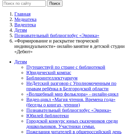
Главная
Медиатека
Видеотека
Детям
Познавательный библиоглобус «Эврика»
«Формирование и раскрытие творческой
индивидуальности» онлайн-занятие в детской студии
«Дебют»
Детям
Путешествуй по стране с библиотекой
Юридический компас
Библиоинтеллектуариум
НеДетский разговор с Уполномоченным по
правам ребёнка в Белгородской области
«Волшебный мир фольклора» - онлайн-цикл
Видео-цикл «Магия чтения. Времена года»
(беседы о книгах, чтении)
Познавательный библиоглобус «Эврика»
Юбилей библиотеки
Городской конкурс юных сказочников среди
дошкольников. Участники семьи.
Пожелания читателей в общероссийский день