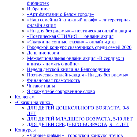
библиотек
Избранное
«Арт-фантазии о Белом городе»
«Наш семейный книжный шкаф» – литературная
онлайн акция
«Ни дня без рифмы» – поэтическая онлайн акция
«Поэтическая СТИХиЯ» – онлайн-акция
«Сказки на сонные глазки» – онлайн-цикл
Городской конкурс сказочников среди семей 2020
День пионерии
Межрегиональная онлайн-акция «В сердцах и
книгах - память о войне»
Неделя детской книги на Белгородчине
Поэтическая онлайн-акция «Ни дня без рифмы»
Финансовая грамотность
Читают папы
Я скажу тебе сокровенное слово
Коллегам
«Сказки на ушко»
ДЛЯ ДЕТЕЙ ДОШКОЛЬНОГО ВОЗРАСТА, 0-5
ЛЕТ
ДЛЯ ДЕТЕЙ МЛАДШЕГО ВОЗРАСТА, 5-10 ЛЕТ
ДЛЯ ДЕТЕЙ СРЕДНЕГО ВОЗРАСТА, 9-14 ЛЕТ
Конкурсы
«Добрые рифмы» - городской конкурс чтецов