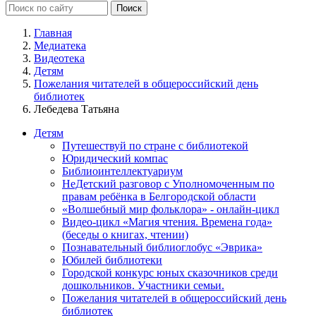
Главная
Медиатека
Видеотека
Детям
Пожелания читателей в общероссийский день
библиотек
Лебедева Татьяна
Детям
Путешествуй по стране с библиотекой
Юридический компас
Библиоинтеллектуариум
НеДетский разговор с Уполномоченным по
правам ребёнка в Белгородской области
«Волшебный мир фольклора» - онлайн-цикл
Видео-цикл «Магия чтения. Времена года»
(беседы о книгах, чтении)
Познавательный библиоглобус «Эврика»
Юбилей библиотеки
Городской конкурс юных сказочников среди
дошкольников. Участники семьи.
Пожелания читателей в общероссийский день
библиотек