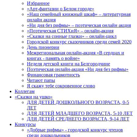
Избранное
«Арт-фантазии о Белом городе»
«Наш семейный книжный шкаф» – литературная
онлайн акция
«Ни дня без рифмы» – поэтическая онлайн акция
«Поэтическая СТИХиЯ» – онлайн-акция
«Сказки на сонные глазки» – онлайн-цикл
Городской конкурс сказочников среди семей 2020
День пионерии
Межрегиональная онлайн-акция «В сердцах и
книгах - память о войне»
Неделя детской книги на Белгородчине
Поэтическая онлайн-акция «Ни дня без рифмы»
Финансовая грамотность
Читают папы
Я скажу тебе сокровенное слово
Коллегам
«Сказки на ушко»
ДЛЯ ДЕТЕЙ ДОШКОЛЬНОГО ВОЗРАСТА, 0-5
ЛЕТ
ДЛЯ ДЕТЕЙ МЛАДШЕГО ВОЗРАСТА, 5-10 ЛЕТ
ДЛЯ ДЕТЕЙ СРЕДНЕГО ВОЗРАСТА, 9-14 ЛЕТ
Конкурсы
«Добрые рифмы» - городской конкурс чтецов
среди дошкольников