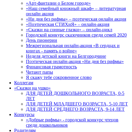
«Арт-фантазии о Белом городе»
«Наш семейный книжный шкаф» – литературная
онлайн акция
«Ни дня без рифмы» – поэтическая онлайн акция
«Поэтическая СТИХиЯ» – онлайн-акция
«Сказки на сонные глазки» – онлайн-цикл
Городской конкурс сказочников среди семей 2020
День пионерии
Межрегиональная онлайн-акция «В сердцах и
книгах - память о войне»
Неделя детской книги на Белгородчине
Поэтическая онлайн-акция «Ни дня без рифмы»
Финансовая грамотность
Читают папы
Я скажу тебе сокровенное слово
Коллегам
«Сказки на ушко»
ДЛЯ ДЕТЕЙ ДОШКОЛЬНОГО ВОЗРАСТА, 0-5
ЛЕТ
ДЛЯ ДЕТЕЙ МЛАДШЕГО ВОЗРАСТА, 5-10 ЛЕТ
ДЛЯ ДЕТЕЙ СРЕДНЕГО ВОЗРАСТА, 9-14 ЛЕТ
Конкурсы
«Добрые рифмы» - городской конкурс чтецов
среди дошкольников
Родителям