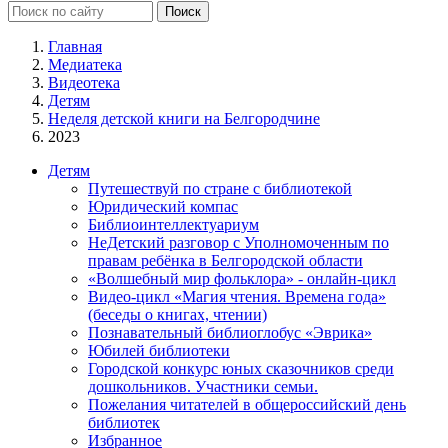
Главная
Медиатека
Видеотека
Детям
Неделя детской книги на Белгородчине
2023
Детям
Путешествуй по стране с библиотекой
Юридический компас
Библиоинтеллектуариум
НеДетский разговор с Уполномоченным по
правам ребёнка в Белгородской области
«Волшебный мир фольклора» - онлайн-цикл
Видео-цикл «Магия чтения. Времена года»
(беседы о книгах, чтении)
Познавательный библиоглобус «Эврика»
Юбилей библиотеки
Городской конкурс юных сказочников среди
дошкольников. Участники семьи.
Пожелания читателей в общероссийский день
библиотек
Избранное