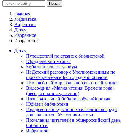
Главная
Медиатека
Видеотека
Детям
Избранное
Избранное2
Детям
Путешествуй по стране с библиотекой
Юридический компас
Библиоинтеллектуариум
НеДетский разговор с Уполномоченным по
правам ребёнка в Белгородской области
«Волшебный мир фольклора» - онлайн-цикл
Видео-цикл «Магия чтения. Времена года»
(беседы о книгах, чтении)
Познавательный библиоглобус «Эврика»
Юбилей библиотеки
Городской конкурс юных сказочников среди
дошкольников. Участники семьи.
Пожелания читателей в общероссийский день
библиотек
Избранное