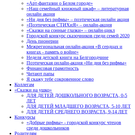
«Арт-фантазии о Белом городе»
«Наш семейный книжный шкаф» – литературная
онлайн акция
«Ни дня без рифмы» – поэтическая онлайн акция
«Поэтическая СТИХиЯ» – онлайн-акция
«Сказки на сонные глазки» – онлайн-цикл
Городской конкурс сказочников среди семей 2020
День пионерии
Межрегиональная онлайн-акция «В сердцах и
книгах - память о войне»
Неделя детской книги на Белгородчине
Поэтическая онлайн-акция «Ни дня без рифмы»
Финансовая грамотность
Читают папы
Я скажу тебе сокровенное слово
Коллегам
«Сказки на ушко»
ДЛЯ ДЕТЕЙ ДОШКОЛЬНОГО ВОЗРАСТА, 0-5
ЛЕТ
ДЛЯ ДЕТЕЙ МЛАДШЕГО ВОЗРАСТА, 5-10 ЛЕТ
ДЛЯ ДЕТЕЙ СРЕДНЕГО ВОЗРАСТА, 9-14 ЛЕТ
Конкурсы
«Добрые рифмы» - городской конкурс чтецов
среди дошкольников
Родителям