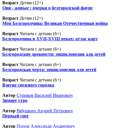
Возраст
Детям (12+)
Они - живые : очерки о белгородской фауне
Возраст
Детям (12+)
Моя Белгородчина: Великая Отечественная война
Возраст
Читаем с детьми (6+)
Белгородчина в XVII-XVIII веках: атлас карт
Возраст
Читаем с детьми (6+)
Белгородские древности: энциклопедия для детей
Возраст
Читаем с детьми (6+)
Белгородская черта: энциклопедия для детей
Возраст
Читаем с детьми (6+)
Взятие снежного городка
Автор
Суриков Василий Иванович
Зимнее утро
Автор
Рябушкин Андрей Петрович
Первый снег
Автор
Попов Александр Андреевич