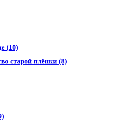
де
(10)
во старой плёнки
(8)
9)