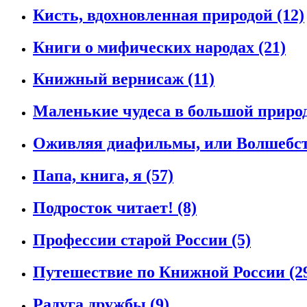
Кисть, вдохновленная природой
(12)
Книги о мифических народах
(21)
Книжный вернисаж
(11)
Маленькие чудеса в большой приро
Оживляя диафильмы, или Волшебст
Папа, книга, я
(57)
Подросток читает!
(8)
Профессии старой России
(5)
Путешествие по Книжной России
(2
Радуга дружбы
(9)