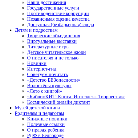
Наши достижения
Государственные услуги
Противодействие коррупции
Независимая оценка качества
Доступная (безбарьерная) среда
Детям и подросткам
Творческие объединения
Виртуальные выставки
Литературные игры
Детское читательское жюри
О писателях и не только
Новинки
Интернет-гид
Советуем почитать
«Детство БЕЗопасности»
Волонтёры культуры
«Лето с книгой»
«БиблиоКИТ: Книга. Интеллект. Творчество»
Космический онлайн диктант
Музей детской книги
Родителям и педагогам
Книжные новинки
Полезные ссылки
О правах ребенка
РДФ в Белгороде