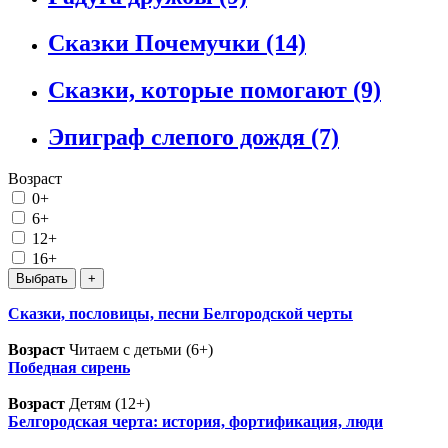
Сказки Почемучки
(14)
Сказки, которые помогают
(9)
Эпиграф слепого дождя
(7)
Возраст
0+
6+
12+
16+
Сказки, пословицы, песни Белгородской черты
Возраст
Читаем с детьми (6+)
Победная сирень
Возраст
Детям (12+)
Белгородская черта: история, фортификация, люди