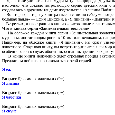
До чего же удивительна и мудра матушка-природа! Друзья н
настолько, что создало потрясающую серию детских книг о 
создавалась в дружном тандеме издательства «Альпина Паблиш
Во-вторых, авторы у книг разные, и сами по себе уже потряс
большая панда» — Ефим Шифрин, а «Я пингвин» - Дмитрий К
В-третьих, иллюстрации в книгах - рисованные талантливым
Что в книгах серии «Занимательная зоология»
На обложке каждой книги серии «Занимательная зоология» и
муравьем, достигающим роста в 10 мм, или великаном, напри
Например, на обложке книги «Я-пингвин», мы сразу узнаем
животного. Открывая книгу, вы встретите удивительный мир ж
особенного в его слухе, обонянии, осязании, зрении, как растут
В конце книги неизменно ждет огромная порция вкусных и 
Предлагаем поближе познакомиться с этой серией.
Я eж
Возраст
Для самых маленьких (0+)
Я лисица
Возраст
Для самых маленьких (0+)
Я бабочка
Возраст
Для самых маленьких (0+)
Я скунс