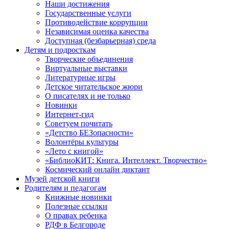
Наши достижения
Государственные услуги
Противодействие коррупции
Независимая оценка качества
Доступная (безбарьерная) среда
Детям и подросткам
Творческие объединения
Виртуальные выставки
Литературные игры
Детское читательское жюри
О писателях и не только
Новинки
Интернет-гид
Советуем почитать
«Детство БЕЗопасности»
Волонтёры культуры
«Лето с книгой»
«БиблиоКИТ: Книга. Интеллект. Творчество»
Космический онлайн диктант
Музей детской книги
Родителям и педагогам
Книжные новинки
Полезные ссылки
О правах ребенка
РДФ в Белгороде