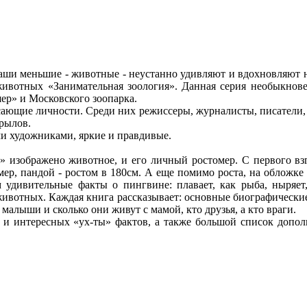
аши меньшие - животные - неустанно удивляют и вдохновляют н
животных «Занимательная зоология». Данная серия необыкнове
ер» и Московского зоопарка.
ающие личности. Среди них режиссеры, журналисты, писатели, а
рылов.
и художниками, яркие и правдивые.
зображено животное, и его личный ростомер. С первого взгл
мер, пандой - ростом в 180см. А еще помимо роста, на обложк
 удивительные факты о пингвине: плавает, как рыба, ныряет
ивотных. Каждая книга рассказывает: основные биографические д
 малыши и сколько они живут с мамой, кто друзья, а кто враги.
интересных «ух-ты» фактов, а также большой список дополн