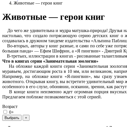
Животные — герои книг
Животные — герои книг
До чего же удивительна и мудра матушка-природа! Друзья н
настолько, что создало потрясающую серию детских книг о 
создавалась в дружном тандеме издательства «Альпина Паблиш
Во-вторых, авторы у книг разные, и сами по себе уже потряс
большая панда» — Ефим Шифрин, а «Я пингвин» - Дмитрий К
В-третьих, иллюстрации в книгах - рисованные талантливым
Что в книгах серии «Занимательная зоология»
На обложке каждой книги серии «Занимательная зоология» и
муравьем, достигающим роста в 10 мм, или великаном, напри
Например, на обложке книги «Я-пингвин», мы сразу узнаем
животного. Открывая книгу, вы встретите удивительный мир ж
особенного в его слухе, обонянии, осязании, зрении, как растут
В конце книги неизменно ждет огромная порция вкусных и 
Предлагаем поближе познакомиться с этой серией.
Возраст
0+