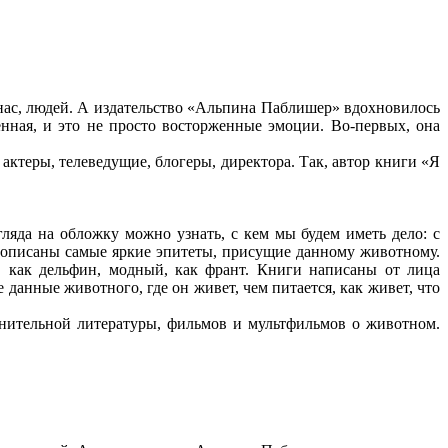
ас, людей. А издательство «Альпина Паблишер» вдохновилось
нная, и это не просто восторженные эмоции. Во-первых, она
ктеры, телеведущие, блогеры, директора. Так, автор книги «Я
яда на обложку можно узнать, с кем мы будем иметь дело: с
е описаны самые яркие эпитеты, присущие данному животному.
, как дельфин, модный, как франт. Книги написаны от лица
анные животного, где он живет, чем питается, как живет, что
ительной литературы, фильмов и мультфильмов о животном.