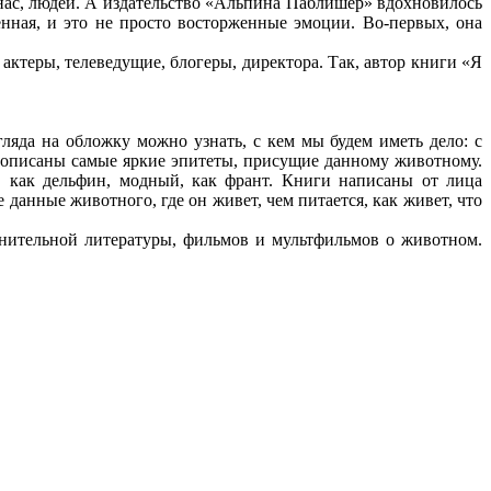
ас, людей. А издательство «Альпина Паблишер» вдохновилось
нная, и это не просто восторженные эмоции. Во-первых, она
ктеры, телеведущие, блогеры, директора. Так, автор книги «Я
яда на обложку можно узнать, с кем мы будем иметь дело: с
е описаны самые яркие эпитеты, присущие данному животному.
, как дельфин, модный, как франт. Книги написаны от лица
анные животного, где он живет, чем питается, как живет, что
ительной литературы, фильмов и мультфильмов о животном.