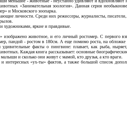
аши меньшие - животные - неустанно удивляют и вдохновляют н
животных «Занимательная зоология». Данная серия необыкнове
ер» и Московского зоопарка.
ающие личности. Среди них режиссеры, журналисты, писатели, а
рылов.
и художниками, яркие и правдивые.
зображено животное, и его личный ростомер. С первого взгл
мер, пандой - ростом в 180см. А еще помимо роста, на обложк
 удивительные факты о пингвине: плавает, как рыба, ныряет
ивотных. Каждая книга рассказывает: основные биографические д
 малыши и сколько они живут с мамой, кто друзья, а кто враги.
интересных «ух-ты» фактов, а также большой список дополн