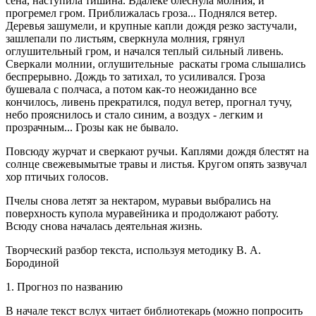
сена, наступила тишина. Вдалеке блеснула молния, и
прогремел гром. Приближалась гроза... Поднялся ветер.
Деревья зашумели, и крупные капли дождя резко застучали,
зашлепали по листьям, сверкнула молния, грянул
оглушительный гром, и начался теплый сильный ливень.
Сверкали молнии, оглушительные раскаты грома слышались
беспрерывно. Дождь то затихал, то усиливался. Гроза
бушевала с полчаса, а потом как-то неожиданно все
кончилось, ливень прекратился, подул ветер, прогнал тучу,
небо прояснилось и стало синим, а воздух - легким и
прозрачным... Грозы как не бывало.
Повсюду журчат и сверкают ручьи. Каплями дождя блестят на
солнце свежевымытые травы и листья. Кругом опять зазвучал
хор птичьих голосов.
Пчелы снова летят за нектаром, муравьи выбрались на
поверхность купола муравейника и продолжают работу.
Всюду снова началась деятельная жизнь.
Творческий разбор текста, используя методику В. А.
Бородиной
1. Прогноз по названию
В начале текст вслух читает библиотекарь (можно попросить