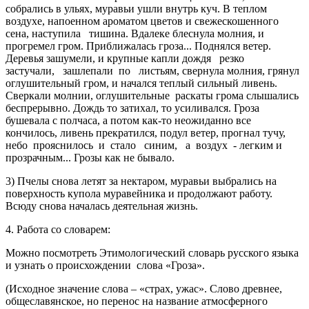
собрались в ульях, муравьи ушли внутрь куч. В теплом
воздухе, напоенном ароматом цветов и свежескошенного
сена, наступила тишина. Вдалеке блеснула молния, и
прогремел гром. Приближалась гроза... Поднялся ветер.
Деревья зашумели, и крупные капли дождя резко
застучали, зашлепали по листьям, свернула молния, грянул
оглушительный гром, и начался теплый сильный ливень.
Сверкали молнии, оглушительные раскаты грома слышались
беспрерывно. Дождь то затихал, то усиливался. Гроза
бушевала с полчаса, а потом как-то неожиданно все
кончилось, ливень прекратился, подул ветер, прогнал тучу,
небо прояснилось и стало синим, а воздух - легким и
прозрачным... Грозы как не бывало.
3) Пчелы снова летят за нектаром, муравьи выбрались на
поверхность купола муравейника и продолжают работу.
Всюду снова началась деятельная жизнь.
4. Работа со словарем:
Можно посмотреть Этимологический словарь русского языка
и узнать о происхождении слова «Гроза».
(Исходное значение слова – «страх, ужас». Слово древнее,
общеславянское, но перенос на название атмосферного