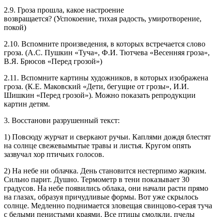
2.9. Гроза прошла, какое настроение
возвращается? (Успокоение, тихая радость, умиротворение,
покой)
2.10. Вспомните произведения, в которых встречается слово
гроза. (А.С. Пушкин «Туча», Ф.И. Тютчева «Весенняя гроза»,
В.Я. Брюсов «Перед грозой»)
2.11. Вспомните картины художников, в которых изображена
гроза. (К.Е. Маковский «Дети, бегущие от грозы», И.И.
Шишкин «Перед грозой»). Можно показать репродукции
картин детям.
3. Восстанови разрушенный текст:
1) Повсюду журчат и сверкают ручьи. Каплями дождя блестят
на солнце свежевымытые травы и листья. Кругом опять
зазвучал хор птичьих голосов.
2) На небе ни облачка. День становится нестерпимо жарким.
Сильно парит. Душно. Термометр в тени показывает 30
градусов. На небе появились облака, они начали расти прямо
на глазах, образуя причудливые формы. Вот уже скрылось
солнце. Медленно поднимается зловещая свинцово-серая туча
с белыми пенистыми краями. Все птицы смолкли, пчелы