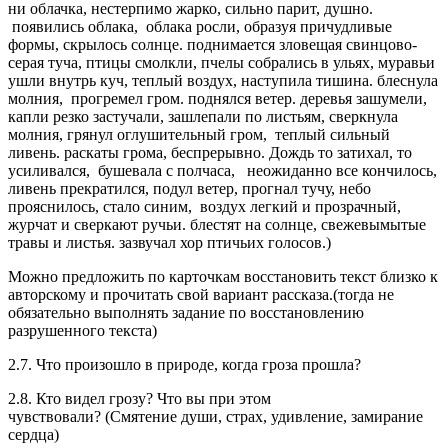
ни облачка, нестерпимо жарко, сильно парит, душно.
появились облака, облака росли, образуя причудливые
формы, скрылось солнце. поднимается зловещая свинцово-
серая туча, птицы смолкли, пчелы собрались в ульях, муравьи
ушли внутрь куч, теплый воздух, наступила тишина. блеснула
молния, прогремел гром. поднялся ветер. деревья зашумели,
капли резко застучали, зашлепали по листьям, сверкнула
молния, грянул оглушительный гром, теплый сильный
ливень. раскаты грома, беспрерывно. Дождь то затихал, то
усиливался, бушевала с полчаса, неожиданно все кончилось,
ливень прекратился, подул ветер, прогнал тучу, небо
прояснилось, стало синим, воздух легкий и прозрачный,
журчат и сверкают ручьи. блестят на солнце, свежевымытые
травы и листья. зазвучал хор птичьих голосов.)
Можно предложить по карточкам восстановить текст близко к
авторскому и прочитать свой вариант рассказа.(тогда не
обязательно выполнять задание по восстановлению
разрушенного текста)
2.7. Что произошло в природе, когда гроза прошла?
2.8. Кто видел грозу? Что вы при этом
чувствовали? (Смятение души, страх, удивление, замирание
сердца)