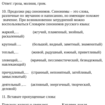
Ответ: гроза, молния, гром.
10. Продолжи ряд синонимов. Синонимы – это слова,
различные по звучанию и написанию, но имеющие похожее
значение. При возникновении затруднений можно
воспользоваться Словарем синонимов русского языка:
жаркий,… (жгучий, пламенный, знойный,
раскаленный)
крупный…. (большой, видный, заметный, знаменитый)
теплый,… (живой, радушный, южный, приветливый)
зловещий,… (мрачный, пессимистический, безнадежный,
навлекающий)
причудливый,… (странный, непонятный, затейливый,
замысловатый)
деятельный ,… (активный, энергичный, творческий,
деловой)
11. Вставьте пропущенные слова:
Повсюду журчат и сверкают ______. Каплями дождя ________