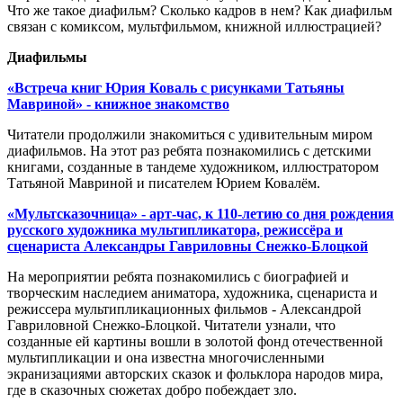
Что же такое диафильм? Сколько кадров в нем? Как диафильм
связан с комиксом, мультфильмом, книжной иллюстрацией?
Диафильмы
«Встреча книг Юрия Коваль с рисунками Татьяны
Мавриной» - книжное знакомство
Читатели продолжили знакомиться с удивительным миром
диафильмов. На этот раз ребята познакомились с детскими
книгами, созданные в тандеме художником, иллюстратором
Татьяной Мавриной и писателем Юрием Ковалём.
«Мультсказочница» - арт-час, к 110-летию со дня рождения
русского художника мультипликатора, режиссёра и
сценариста Александры Гавриловны Снежко-Блоцкой
На мероприятии ребята познакомились с биографией и
творческим наследием аниматора, художника, сценариста и
режиссера мультипликационных фильмов - Александрой
Гавриловной Снежко-Блоцкой. Читатели узнали, что
созданные ей картины вошли в золотой фонд отечественной
мультипликации и она известна многочисленными
экранизациями авторских сказок и фольклора народов мира,
где в сказочных сюжетах добро побеждает зло.