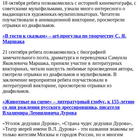
18 октября ребята познакомились с историей кинематографа, с
советскими мультфильмами, узнали много интересного о
выдающихся художниках-мультипликаторах. Читатели
поучаствовали в анимационной викторине, просмотрели
отрывки из диафильмов.
«В гости к сказкам» – art-прогулка по творчеству С. Я.
Маршака
21 сентября ребята познакомились с биографией
замечательного поэта, драматурга и переводчика Самуила
Яковлевича Маршака, приняли участие в литературных
викторинах, читали наизусть любимые произведения автора,
смотрели отрывки из диафильмов и мультфильмов. В
заключение мероприятия ребята поучаствовали в
литературной викторине, просмотрели отрывки из
диафильмов.
«Животные на сцене» – литературный глобус, к 155-летию
со дня рождения русского дрессировщика, писателя
Владимира Леонидовича Дурова
«Уголок дедушки Дурова», «Страна чудес дедушки Дурова»,
«Театр зверей имени В.Л. Дурова» - эти названия знакомы не
только жителям Москвы и городов России, но и многим