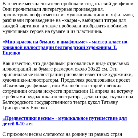
В течение месяца читатели пробовали создать свой диафильм.
Они прочитывали литературные произведения,
просматривали фрагменты из мультипликационных фильмов,
разбивали произведение на «кадры», выбирали титры для
каждой картинки, а также пробовали изобразить любимых
мультяшных героев на бумаге и из пластилина.
«Мир красок на бумаге, в диафильме» - мастер класс по
книжной иллюстрации белгородской художницы Т.
Ещенко
Как известно, что диафильмы рисовались в виде отдельных
иллюстраций на бумаге размером около 30х22 см. Эти
оригинальные иллюстрации рисовали известные художники,
художники-иллюстраторы. Продолжая реализовывая проект
«Оживляя диафильмы, или Волшебство старой плёнки»
сотрудники отдела искусств пригласили 11 апреля на встречу
с ребятами художника-иллюстратора, декоратора, скульптора
Белгородского государственного театра кукол Татьяну
Григорьевну Ещенко.
«Предвестники весны» - музыкальное путешествие для
детей 8-10 лет
С приходом весны слетаются на родину из разных стран