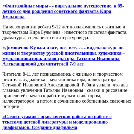
«Фантазийные миры» - виртуальное путешествие, к 85-
летию со дня рождения советского фантаста Кира
Булычева
На мероприятии ребята 9-12 лет познакомились с жизнью и
творчеством Кира Булычева - известного писателя-фантаста,
драматурга, сценариста и литературоведа.
«Домовенок Кузька и все, все, все…» - видео-экскурс по
жизни и творчеству русской писательницы, художника –
мультипликатора, иллюстратора Татьяны Ивановны
Александровой для читателей 7-9 лет
Читатели 8-11 лет познакомились с жизнью и творчеством
писателя, художника – мультипликатора, иллюстратора -
Татьяной Ивановной Александровой. Ребята узнали, что два
главных увлечения Татьяны Ивановны - сказки и рисование -
привели её сначала к работе мультипликатором,
иллюстратором, а потом к сочинению собственных сказочных
историй.
«Сами с усами» - практическая работа по работе с
текстами детской литературы и моделированию
диафильмов. Создание диафильма