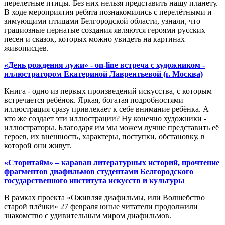
перелетные птицы. Без них нельзя представить нашу планету.
В ходе мероприятия ребята познакомились с перелётными и
зимующими птицами Белгородской области, узнали, что
грациозные пернатые создания являются героями русских
песен и сказок, которых можно увидеть на картинах
живописцев.
«День рождения лужи» - on-line встреча с художником -
иллюстратором Екатериной Лаврентьевой (г. Москва)
Книга - одно из первых произведений искусства, с которым
встречается ребёнок. Яркая, богатая подробностями
иллюстрация сразу привлекает к себе внимание ребёнка. А
кто же создает эти иллюстрации? Ну конечно художники -
иллюстраторы. Благодаря им мы можем лучше представить её
героев, их внешность, характеры, поступки, обстановку, в
которой они живут.
«Сторитайм» – караван литературных историй, прочтение
фрагментов диафильмов студентами Белгородского
государственного института искусств и культуры
В рамках проекта «Оживляя диафильмы, или Волшебство
старой плёнки» 27 февраля юные читатели продолжили
знакомство с удивительным миром диафильмов.