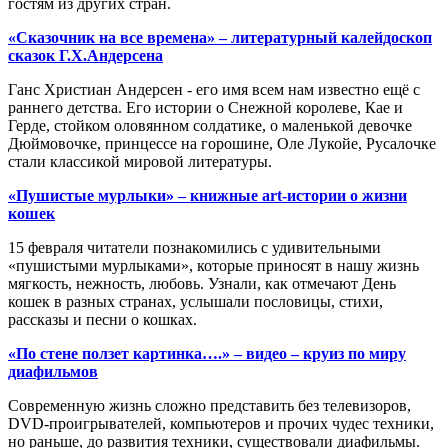
гостям из других стран.
«Сказочник на все времена» – литературный калейдоскоп
сказок Г.Х.Андерсена
Ганс Христиан Андерсен - его имя всем нам известно ещё с
раннего детства. Его истории о Снежной королеве, Кае и
Герде, стойком оловянном солдатике, о маленькой девочке
Дюймовочке, принцессе на горошине, Оле Лукойе, Русалочке
стали классикой мировой литературы.
«Пушистые мурлыки» – книжные art-истории о жизни
кошек
15 февраля читатели познакомились с удивительными
«пушистыми мурлыками», которые приносят в нашу жизнь
мягкость, нежность, любовь. Узнали, как отмечают День
кошек в разных странах, услышали пословицы, стихи,
рассказы и песни о кошках.
«По стене ползет картинка….» – видео – круиз по миру
диафильмов
Современную жизнь сложно представить без телевизоров,
DVD-проигрывателей, компьютеров и прочих чудес техники,
но раньше, до развития техники, существовали диафильмы.