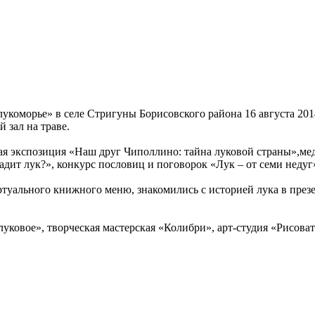
оморье» в селе Стригуны Борисовского района 16 августа 2014
 зал на траве.
 экспозиция «Наш друг Чиполлино: тайна луковой страны»,меди
дит лук?», конкурс пословиц и поговорок «Лук – от семи недуг
уального книжного меню, знакомились с историей лука в през
уковое», творческая мастерская «Колибри», арт-студия «Рисова