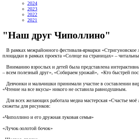
2024
2023
2022
2021
"Наш друг Чиполлино"
В рамках межрайонного фестиваля-ярмарки «Стригуновское лук
площадки в рамках проекта «Солнце на страницах» – читальный
Вниманию взрослых и детей была представлена интерактивная
– всем полезный друг», «Собираем урожай», «Кто быстрей поса
Девчонки и мальчишки принимали участие в составлении вирт
«Чтение на все вкусы» никого не оставила равнодушным.
Для всех желающих работала медиа мастерская «Счастье моё л
сюжеты для рисунков:
«Чиполлино и его дружная луковая семья»
«Лучок-золотой бочок»