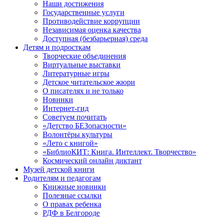
Наши достижения
Государственные услуги
Противодействие коррупции
Независимая оценка качества
Доступная (безбарьерная) среда
Детям и подросткам
Творческие объединения
Виртуальные выставки
Литературные игры
Детское читательское жюри
О писателях и не только
Новинки
Интернет-гид
Советуем почитать
«Детство БЕЗопасности»
Волонтёры культуры
«Лето с книгой»
«БиблиоКИТ: Книга. Интеллект. Творчество»
Космический онлайн диктант
Музей детской книги
Родителям и педагогам
Книжные новинки
Полезные ссылки
О правах ребенка
РДФ в Белгороде