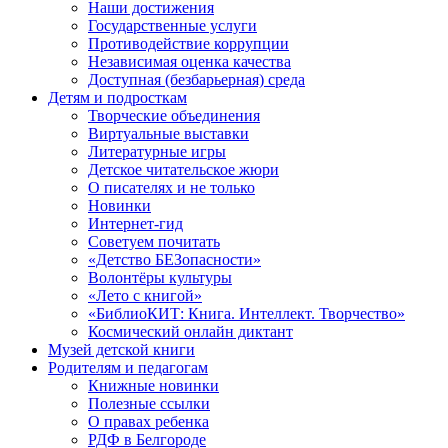
Наши достижения
Государственные услуги
Противодействие коррупции
Независимая оценка качества
Доступная (безбарьерная) среда
Детям и подросткам
Творческие объединения
Виртуальные выставки
Литературные игры
Детское читательское жюри
О писателях и не только
Новинки
Интернет-гид
Советуем почитать
«Детство БЕЗопасности»
Волонтёры культуры
«Лето с книгой»
«БиблиоКИТ: Книга. Интеллект. Творчество»
Космический онлайн диктант
Музей детской книги
Родителям и педагогам
Книжные новинки
Полезные ссылки
О правах ребенка
РДФ в Белгороде