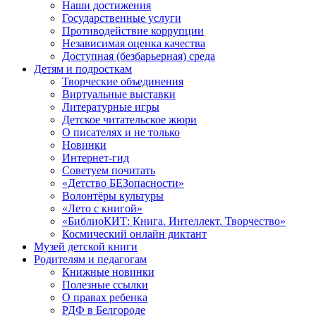
Наши достижения
Государственные услуги
Противодействие коррупции
Независимая оценка качества
Доступная (безбарьерная) среда
Детям и подросткам
Творческие объединения
Виртуальные выставки
Литературные игры
Детское читательское жюри
О писателях и не только
Новинки
Интернет-гид
Советуем почитать
«Детство БЕЗопасности»
Волонтёры культуры
«Лето с книгой»
«БиблиоКИТ: Книга. Интеллект. Творчество»
Космический онлайн диктант
Музей детской книги
Родителям и педагогам
Книжные новинки
Полезные ссылки
О правах ребенка
РДФ в Белгороде