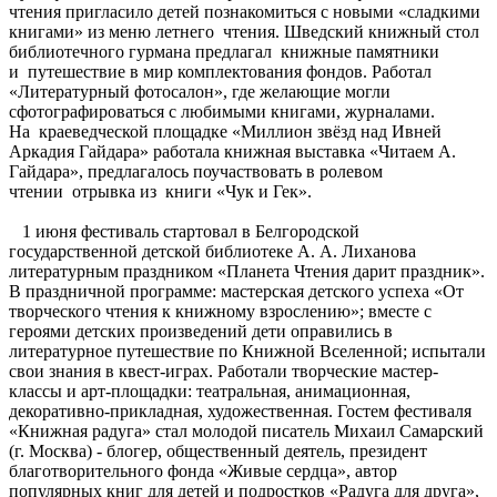
чтения пригласило детей познакомиться с новыми «сладкими
книгами» из меню летнего чтения. Шведский книжный стол
библиотечного гурмана предлагал книжные памятники
и путешествие в мир комплектования фондов. Работал
«Литературный фотосалон», где желающие могли
сфотографироваться с любимыми книгами, журналами.
На краеведческой площадке «Миллион звёзд над Ивней
Аркадия Гайдара» работала книжная выставка «Читаем А.
Гайдара», предлагалось поучаствовать в ролевом
чтении отрывка из книги «Чук и Гек».
1 июня фестиваль стартовал в Белгородской
государственной детской библиотеке А. А. Лиханова
литературным праздником «Планета Чтения дарит праздник».
В праздничной программе: мастерская детского успеха «От
творческого чтения к книжному взрослению»; вместе с
героями детских произведений дети оправились в
литературное путешествие по Книжной Вселенной; испытали
свои знания в квест-играх. Работали творческие мастер-
классы и арт-площадки: театральная, анимационная,
декоративно-прикладная, художественная. Гостем фестиваля
«Книжная радуга» стал молодой писатель Михаил Самарский
(г. Москва) - блогер, общественный деятель, президент
благотворительного фонда «Живые сердца», автор
популярных книг для детей и подростков «Радуга для друга»,