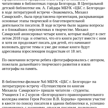
читателями в библиотеках города Белгорода. В Центральной
детской библиотеке им. А. Гайдара МБУК «ЦБС г. Белгорода»
в ходе литературной встречи «Знакомьтесь, Михаил
Самарский», была представлена презентация, раскрывающая
основные этапы творческой и благотворительной
деятельности писателя. В ходе встречи были заданы вопросы
и о ближайших перспективах в творчестве. Михаил
Самарский анонсировал четыре книги, которые выйдут в свет
летом 2018 года и отметил, что его книги растут вместе с ним
и хотя он продолжает писать для детей, его начинают
волновать другие темы и уже две новые книги будут
адресованы взрослеющим подросткам от 18 лет.
По окончании встречи ребята сфотографировались с автором,
пожелали дальнейшего творческого развития и взяли
автографы на память.
В библиотеке-филиале №6 МБУК «ЦБС г. Белгорода» на
литературную встречу «Путешествуем по книгам
Михаила Самарского» пришли читатели - студенты.
Учащиеся 1 и 2 курсов «Белгородского правоохранительного
колледжа имени Героя России В.В. Бурцева» приняли участие
в квесте по поиску писателя в здании библиотеки и, успешно
справившись с заданиями, отыскав писателя, поделились