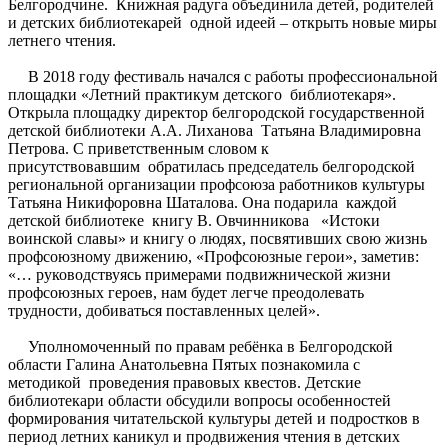
Белгородчине. Книжная радуга объединила детей, родителей
и детских библиотекарей одной идеей – открыть новые миры
летнего чтения.
В 2018 году фестиваль начался с работы профессиональной
площадки «Летний практикум детского библиотекаря».
Открыла площадку директор белгородской государственной
детской библиотеки А.А. Лиханова Татьяна Владимировна
Петрова. С приветственным словом к
присутствовавшим обратилась председатель белгородской
региональной организации профсоюза работников культуры
Татьяна Никифоровна Шаталова. Она подарила каждой
детской библиотеке книгу В. Овчинникова «Истоки
воинской славы» и книгу о людях, посвятивших свою жизнь
профсоюзному движению, «Профсоюзные герои», заметив:
«… руководствуясь примерами подвижнической жизни
профсоюзных героев, нам будет легче преодолевать
трудности, добиваться поставленных целей».
Уполномоченный по правам ребёнка в Белгородской
области Галина Анатольевна Пятых познакомила с
методикой проведения правовых квестов. Детские
библиотекари области обсудили вопросы особенностей
формирования читательской культуры детей и подростков в
период летних каникул и продвижения чтения в детских