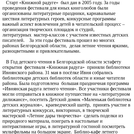
Старт «Книжной радуге» был дан в 2005 году. За годы
проведения фестиваля для юных книголюбов были
организованы литературные праздники, карнавальные
шествия литературных героев, конкурсные программы
важный аспект вовлечения детей в читательский процесс –
организация творческих площадок и студий,
литературных мастер-классов с участием известных детских
писателей. За эти годы фестиваль прошел во многих
районах Белгородской области, делая летние чтения яркими,
разноцветными и привлекательными.
В Год детского чтения в Белгородской области эстафету
открытия фестиваля «Книжная радуга» приняли библиотеки
Ивнянского района. 31 мая в посёлке Ивня собрались
библиотекари детских библиотек области и юные читатели
района. Была подготовлена большая праздничная программа
«Ивнянская радуга летнего чтения». Все участники фестиваля
могли отправиться в книжное путешествие на «литературном
дилижансе», посетить Детский домик «Маленькая библиотека
детских журналов», краеведческий шатёр, принять участие в
литературных конкурсах, викторинах, в творческой
мастерской «Летние дары творчества» сделать поделки из
природного материала, поиграть в настольные и
интерактивные игры, в литературной гостиной посмотреть
мультфильмы на большом экране. Библио-кафе летнего