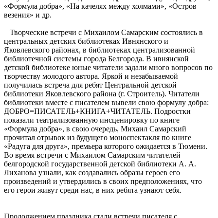
«Формула добра», «На качелях между холмами», «Остров
везения» и др.
Творческие встречи с Михаилом Самарским состоялись в
центральных детских библиотеках Ивнянского и
Яковлевского районах, в библиотеках централизованной
библиотечной системы города Белгорода. В ивнянской
детской библиотеке юные читатели задали много вопросов по
творчеству молодого автора. Яркой и незабываемой
получилась встреча для ребят Центральной детской
библиотеки Яковлевского района (г. Строитель). Читатели
библиотеки вместе с писателем вывели свою формулу добра:
ДОБРО=ПИСАТЕЛЬ+КНИГА+ЧИТАТЕЛЬ. Подростки
показали театрализованную инсценировку по книге
«Формула добра», в свою очередь, Михаил Самарский
прочитал отрывок из будущего моноспектакля по книге
«Радуга для друга», премьера которого ожидается в Тюмени.
Во время встречи с Михаилом Самарским читателей
белгородской государственной детской библиотеки А. А.
Лиханова узнали, как создавались образы героев его
произведений и утвердились в своих предположениях, что
его герои живут среди нас, в них ребята узнают себя.
Продолжением праздника стали встречи писателя с